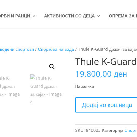
ОРБИ И РАНЦИ
АКТИВНОСТИ СО ДЕЦА
ОПРЕМА ЗА
 водени спортови
/
Спортови на вода
/ Thule K-Guard држач за каја
Thule K-Guard
19.800,00
ден
На залиха
Thule
Додај во кошница
K-
Guard
држач
за
SKU:
840003
Категорија
Спорт
кајак