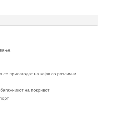
ување.
 се прилагодат на кајак со различни
 багажникот на покривот.
спорт