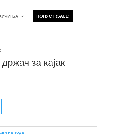
 КУЧИЊА
ПОПУСТ (SALE)
к
 држач за кајак
ови на вода