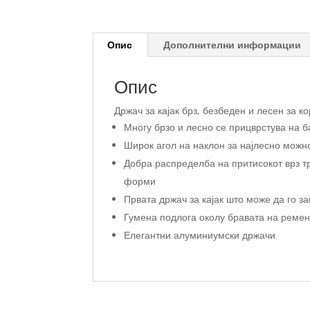
Опис
Дополнителни информации
Опис
Држач за кајак брз, безбеден и лесен за 
Многу брзо и лесно се прицврстува на б
Широк агол на наклон за најлесно мож
Добра распределба на притисокот врз тр
форми
Првата држач за кајак што може да го за
Гумена подлога околу бравата на ремено
Елегантни алуминиумски држачи