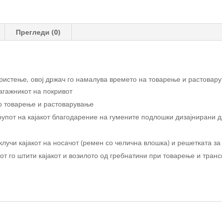
количина
Прегледи (0)
користење, овој држач го намалува времето на товарење и растовар
агажникот на покривот
но товарење и растоварување
упот на кајакот благодарение на гумените подлошки дизајнирани да
клучи кајакот на носачот (ремен со челична влошка) и решетката за
т го штити кајакот и возилото од гребнатини при товарење и тран