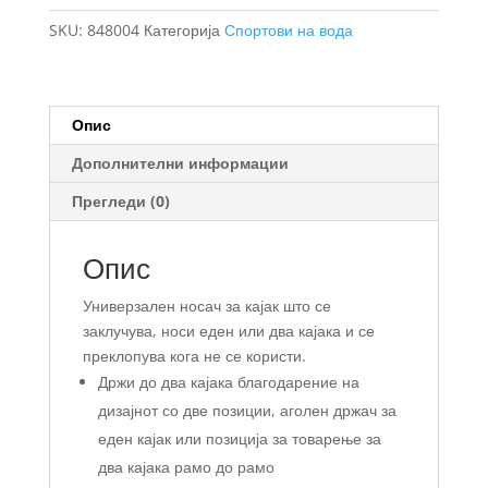
XTR
SKU:
848004
Категорија
Спортови на вода
држач
за
кајак
количина
Опис
Дополнителни информации
Прегледи (0)
Опис
Универзален носач за кајак што се
заклучува, носи еден или два кајака и се
преклопува кога не се користи.
Држи до два кајака благодарение на
дизајнот со две позиции, аголен држач за
еден кајак или позиција за товарење за
два кајака рамо до рамо