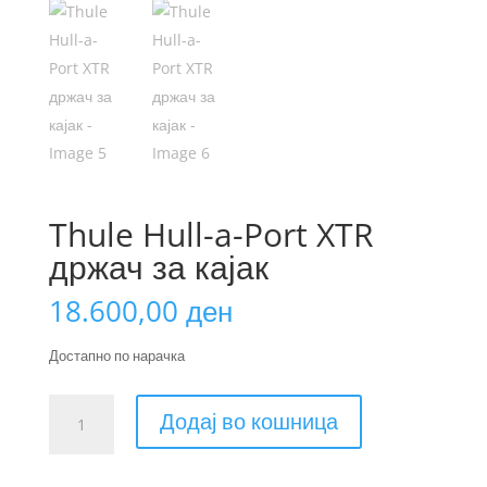
Thule Hull-a-Port XTR
држач за кајак
18.600,00
ден
Достапно по нарачка
Thule
Додај во кошница
Hull-
a-
Port