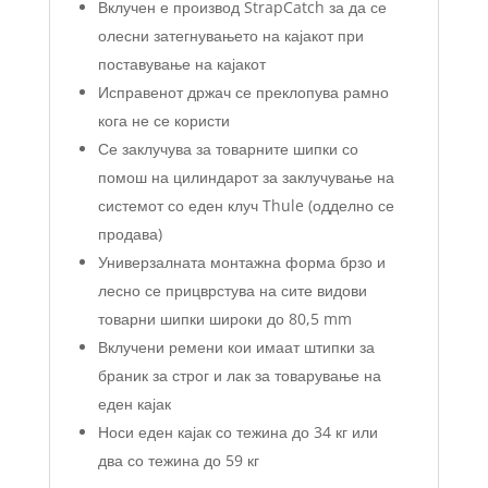
Вклучен е производ StrapCatch за да се
олесни затегнувањето на кајакот при
поставување на кајакот
Исправенот држач се преклопува рамно
кога не се користи
Се заклучува за товарните шипки со
помош на цилиндарот за заклучување на
системот со еден клуч Thule (одделно се
продава)
Универзалната монтажна форма брзо и
лесно се прицврстува на сите видови
товарни шипки широки до 80,5 mm
Вклучени ремени кои имаат штипки за
браник за строг и лак за товарување на
еден кајак
Носи еден кајак со тежина до 34 кг или
два со тежина до 59 кг