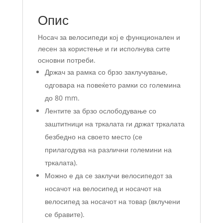
Опис
Носач за велосипеди кој е функционален и
лесен за користење и ги исполнува сите
основни потреби.
Држач за рамка со брзо заклучување,
одговара на повеќето рамки со големина
до 80 mm.
Лентите за брзо ослободување со
заштитници на тркалата ги држат тркалата
безбедно на своето место (се
прилагодува на различни големини на
тркалата).
Можно е да се заклучи велосипедот за
носачот на велосипед и носачот на
велосипед за носачот на товар (вклучени
се бравите).