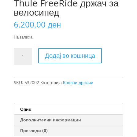
Thule FreeRide држач за
велосипед
6.200,00
ден
На залиха
Thule
Додај во кошница
FreeRide
држач
за
велосипед
SKU:
532002
Категорија
Кровни држачи
количина
Опис
Дополнителни информации
Прегледи (0)