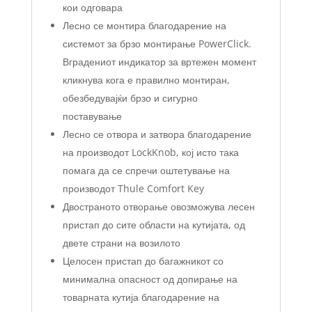
кои одговара
Лесно се монтира благодарение на
системот за брзо монтирање PowerClick.
Вградениот индикатор за вртежен момент
кликнува кога е правилно монтиран,
обезбедувајќи брзо и сигурно
поставување
Лесно се отвора и затвора благодарение
на производот LockKnob, кој исто така
помага да се спречи оштетување на
производот Thule Comfort Key
Двостраното отворање овозможува лесен
пристап до сите области на кутијата, од
двете страни на возилото
Целосен пристап до багажникот со
минимална опасност од допирање на
товарната кутија благодарение на