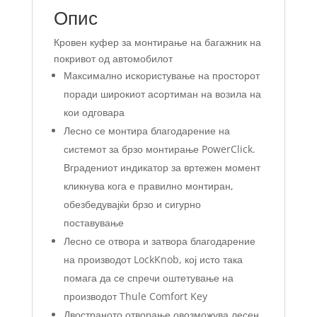
Опис
Кровен куфер за монтирање на багажник на
покривот од автомобилот
Максимално искористување на просторот
поради широкиот асортиман на возила на
кои одговара
Лесно се монтира благодарение на
системот за брзо монтирање PowerClick.
Вградениот индикатор за вртежен момент
кликнува кога е правилно монтиран,
обезбедувајќи брзо и сигурно
поставување
Лесно се отвора и затвора благодарение
на производот LockKnob, кој исто така
помага да се спречи оштетување на
производот Thule Comfort Key
Двостраното отворање овозможува лесен