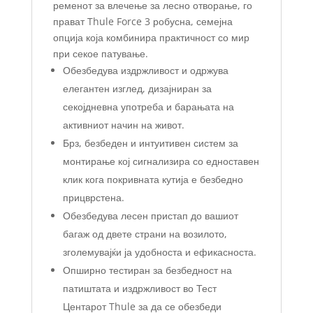
ременот за влечење за лесно отворање, го
прават Thule Force 3 робусна, семејна
опција која комбинира практичност со мир
при секое патување.
Обезбедува издржливост и одржува
елегантен изглед, дизајниран за
секојдневна употреба и барањата на
активниот начин на живот.
Брз, безбеден и интуитивен систем за
монтирање кој сигнализира со едноставен
клик кога покривната кутија е безбедно
прицврстена.
Обезбедува лесен пристап до вашиот
багаж од двете страни на возилото,
зголемувајќи ја удобноста и ефикасноста.
Опширно тестиран за безбедност на
патиштата и издржливост во Тест
Центарот Thule за да се обезбеди