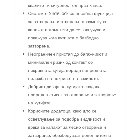
квалитет и сигурност од прва класа.
Системот SlideLock со посебна функција
за затворање и отворање овозможува
капакот автоматски да се заклучува и
покажува кога кутијата е безбедно
затворена.
Неограничен пристап до багажникот и
минимален ризик од контакт со
покривната кутија поради напредната
положба на покривот на возилото.
Добриот дизајн на кутијата создава
природен стисок за отворање и затворање
на кутијата.
Корисните додатоци, како што се
осветлување за подобра видливост и
врвка за капакот за лесно отворање и
затворање, обезбедуваат дополнителна