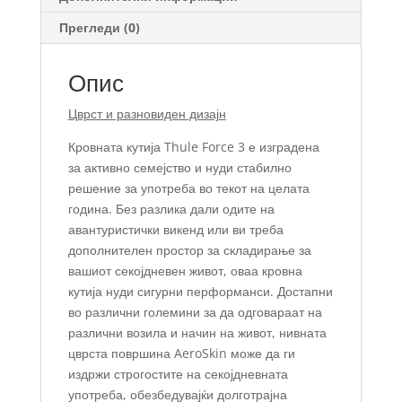
Прегледи (0)
Опис
Цврст и разновиден дизајн
Кровната кутија Thule Force 3 е изградена
за активно семејство и нуди стабилно
решение за употреба во текот на целата
година. Без разлика дали одите на
авантуристички викенд или ви треба
дополнителен простор за складирање за
вашиот секојдневен живот, оваа кровна
кутија нуди сигурни перформанси. Достапни
во различни големини за да одговараат на
различни возила и начин на живот, нивната
цврста површина AeroSkin може да ги
издржи строгостите на секојдневната
употреба, обезбедувајќи долготрајна