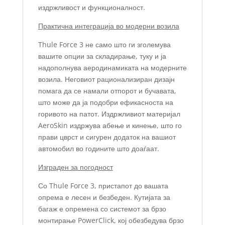
издржливост и функционалност.
Практична интеграција во модерни возила
Thule Force 3 не само што ги зголемува
вашите опции за складирање, туку и ја
надополнува аеродинамиката на модерните
возила. Неговиот рационализиран дизајн
помага да се намали отпорот и бучавата,
што може да ја подобри ефикасноста на
горивото на патот. Издржливиот материјал
AeroSkin издржува абење и кинење, што го
прави цврст и сигурен додаток на вашиот
автомобил во годините што доаѓаат.
Изграден за погодност
Со Thule Force 3, пристапот до вашата
опрема е лесен и безбеден. Кутијата за
багаж е опремена со системот за брзо
монтирање PowerClick, кој обезбедува брзо