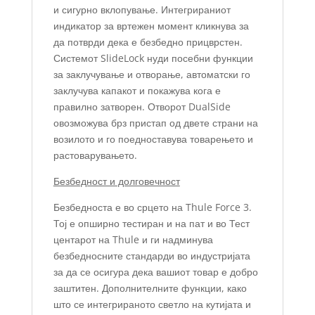
и сигурно вклопување. Интегрираниот
индикатор за вртежен момент кликнува за
да потврди дека е безбедно прицврстен.
Системот SlideLock нуди посебни функции
за заклучување и отворање, автоматски го
заклучува капакот и покажува кога е
правилно затворен. Отворот DualSide
овозможува брз пристап од двете страни на
возилото и го поедноставува товарењето и
растоварувањето.
Безбедност и долговечност
Безбедноста е во срцето на Thule Force 3.
Тој е опширно тестиран и на пат и во Тест
центарот на Thule и ги надминува
безбедносните стандарди во индустријата
за да се осигура дека вашиот товар е добро
заштитен. Дополнителните функции, како
што се интегрираното светло на кутијата и