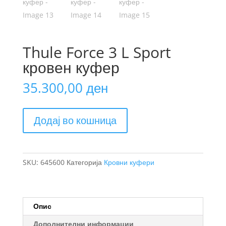
Thule Force 3 L Sport
кровен куфер
35.300,00
ден
Thule
Додај во кошница
Force
3
L
Sport
SKU:
645600
Категорија
Кровни куфери
кровен
куфер
количина
Опис
Дополнителни информации