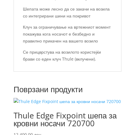
Шепата може лесно да се закачи на возила
со интегрирани шини на покривот
Клуч за ограничување на вртежниот момент
покажува кога носачот е безбедно и
правилно прикачен на вашето возило
Се прицврстува на возилото користејќи
брави со еден клуч Thule (вклучени).
Поврзани продукти
Thule Edge Fixpoint шепа за
кровни носачи 720700
12.400,00
ден