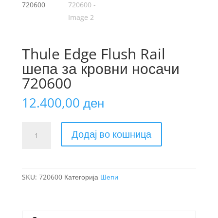
Thule Edge Flush Rail
шепа за кровни носачи
720600
12.400,00
ден
Thule
Додај во кошница
Edge
Flush
Rail
шепа
SKU:
720600
Категорија
Шепи
за
кровни
носачи
720600