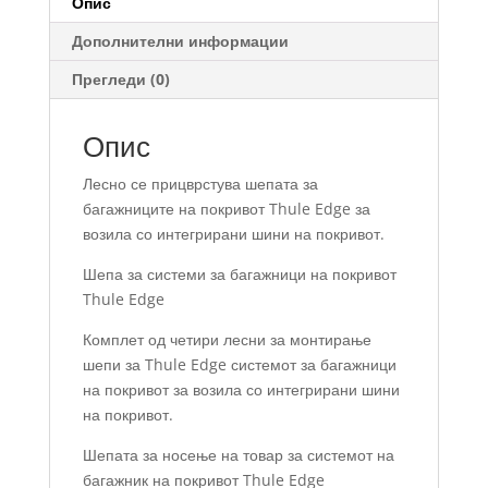
Опис
количина
Дополнителни информации
Прегледи (0)
Опис
Лесно се прицврстува шепата за
багажниците на покривот Thule Edge за
возила со интегрирани шини на покривот.
Шепа за системи за багажници на покривот
Thule Edge
Комплет од четири лесни за монтирање
шепи за Thule Edge системот за багажници
на покривот за возила со интегрирани шини
на покривот.
Шепата за носење на товар за системот на
багажник на покривот Thule Edge