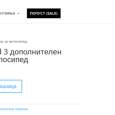
 КУЧИЊА
ПОПУСТ (SALE)
ер за велосипед
d 3 дополнителен
елосипед
кошница
нителна опрема