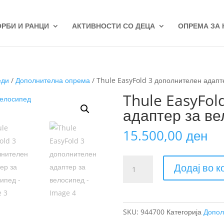
ОРБИ И РАНЦИ
АКТИВНОСТИ СО ДЕЦА
ОПРЕМА ЗА
еди
/
Дополнителна опрема
/ Thule EasyFold 3 дополнителен адапт
Thule EasyFol
адаптер за в
15.500,00
ден
Thule
Додај во 
EasyFold
3
дополнителен
адаптер
SKU:
944700
Категорија
Допол
за