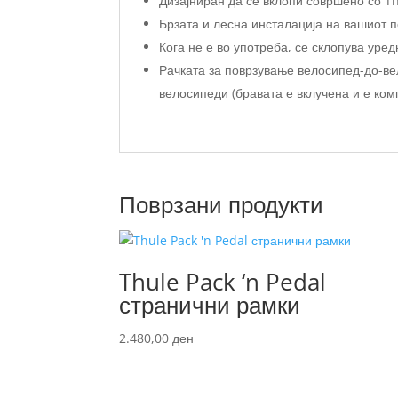
Дизајниран да се вклопи совршено со T
Брзата и лесна инсталација на вашиот п
Кога не е во употреба, се склопува уре
Рачката за поврзување велосипед-до-ве
велосипеди (бравата е вклучена и е ком
Поврзани продукти
Thule Pack ‘n Pedal
странични рамки
2.480,00
ден