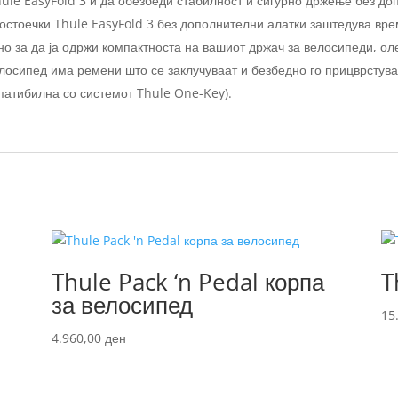
hule EasyFold 3 и да обезбеди стабилност и сигурно држење без д
остоечки Thule EasyFold 3 без дополнителни алатки заштедува вре
дно за да ја одржи компактноста на вашиот држач за велосипеди, ол
лосипед има ремени што се заклучуваат и безбедно го прицврстув
патибилна со системот Thule One-Key).
Thule Pack ‘n Pedal корпа
T
за велосипед
15
4.960,00
ден