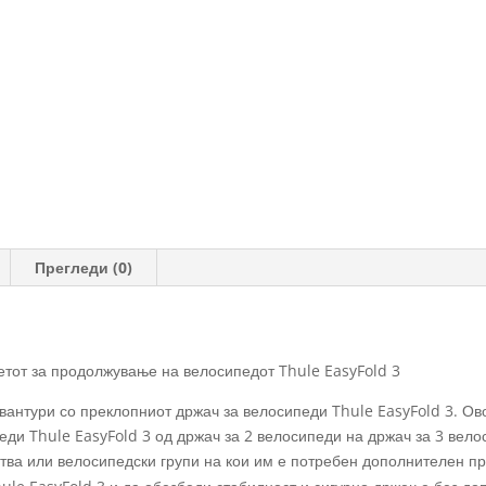
велосипед
количина
Прегледи (0)
тот за продолжување на велосипедот Thule EasyFold 3
вантури со преклопниот држач за велосипеди Thule EasyFold 3. Ов
еди Thule EasyFold 3 од држач за 2 велосипеди на држач за 3 вело
ства или велосипедски групи на кои им е потребен дополнителен пр