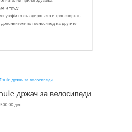
ополнителни прилагодувања;
ме и труд;
еснувајќи го складирањето и транспортот;
а дополнителниот велосипед на другите
hule држач за велосипеди
.500,00
ден