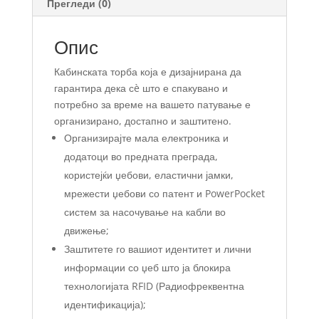
Прегледи (0)
Опис
Кабинската торба која е дизајнирана да
гарантира дека сè што е спакувано и
потребно за време на вашето патување е
организирано, достапно и заштитено.
Организирајте мала електроника и
додатоци во предната преграда,
користејќи џебови, еластични јамки,
мрежести џебови со патент и PowerPocket
систем за насочување на кабли во
движење;
Заштитете го вашиот идентитет и лични
информации со џеб што ја блокира
технологијата RFID (Радиофреквентна
идентификација);