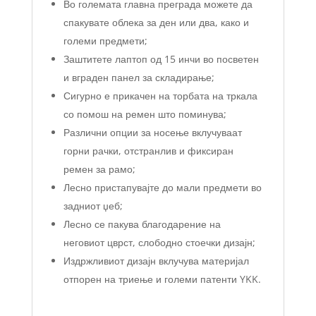
Во големата главна преграда можете да
спакувате облека за ден или два, како и
големи предмети;
Заштитете лаптоп од 15 инчи во посветен
и вграден панел за складирање;
Сигурно е прикачен на торбата на тркала
со помош на ремен што поминува;
Различни опции за носење вклучуваат
горни рачки, отстранлив и фиксиран
ремен за рамо;
Лесно пристапувајте до мали предмети во
задниот џеб;
Лесно се пакува благодарение на
неговиот цврст, слободно стоечки дизајн;
Издржливиот дизајн вклучува материјал
отпорен на триење и големи патенти YKK.