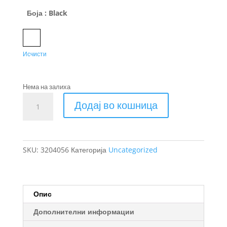
Боја
: Black
Black
Исчисти
Нема на залиха
Thule
Додај во кошница
Crossover
2
патна
торба
SKU:
3204056
Категорија
Uncategorized
25L
количина
Опис
Дополнителни информации