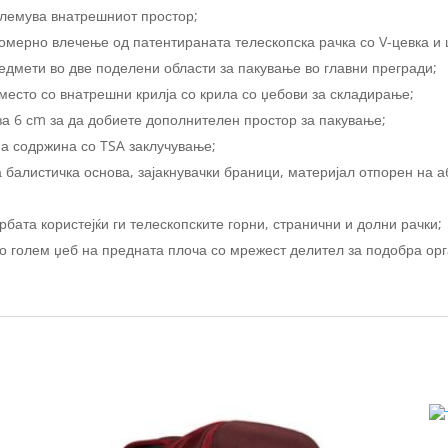
големува внатрешниот простор;
омерно влечење од патентираната телескопска рачка со V-цевка и 
едмети во две поделени области за пакување во главни прегради;
 место со внатрешни крилја со крила со џебови за складирање;
за 6 сm за да добиете дополнителен простор за пакување;
а содржина со TSA заклучување;
 балистичка основа, зајакнувачки браници, материјал отпорен на 
рбата користејќи ги телескопските горни, странични и долни рачки;
о голем џеб на предната плоча со мрежест делител за подобра орг