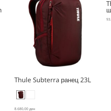
T
m
ш
93
Thule Subterra ранец 23L
Ember
Mineral blue
8.680,00
ден