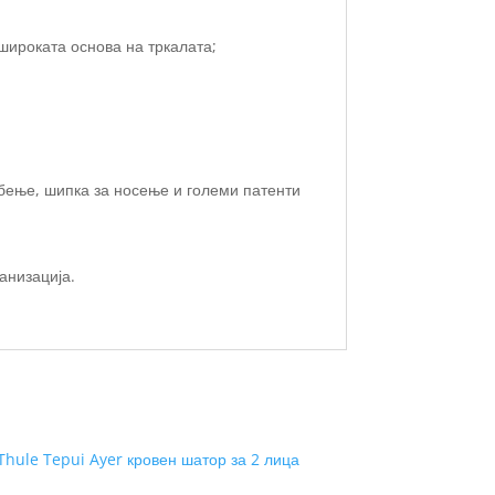
широката основа на тркалата;
абење, шипка за носење и големи патенти
анизација.