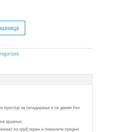
кошница
tegorized
ќе простор за складирање и се движи без
 на кршење;
изгаат по груб терен и помалите предни