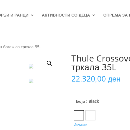
ОРБИ И РАНЦИ
АКТИВНОСТИ СО ДЕЦА
ОПРЕМА ЗА
н багаж со тркала 35L
Thule Crossov
тркала 35L
22.320,00
ден
Боја
: Black
Black
Dress Blue
Исчисти