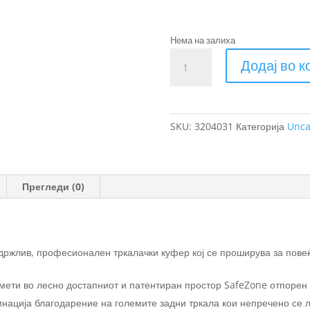
Нема на залиха
Thule
Додај во 
Crossover
2
рачен
багаж
SKU:
3204031
Категорија
Unca
со
тркала
35L
количина
Прегледи (0)
здржлив, професионален тркалачки куфер кој се проширува за пове
мети во лесно достапниот и патентиран простор SafeZone отпорен
нација благодарение на големите задни тркала кои непречено се л