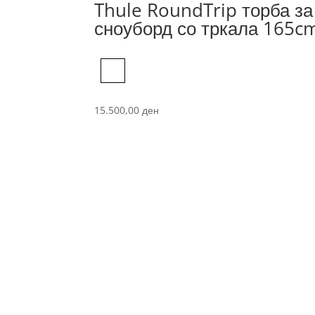
Thule RoundTrip торба за
сноуборд со тркала 165c
Black
15.500,00
ден