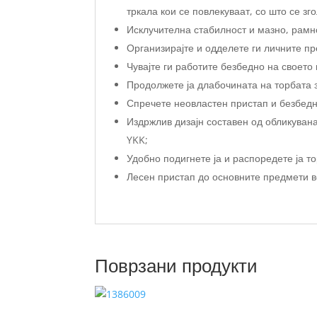
тркала кои се повлекуваат, со што се з
Исклучителна стабилност и мазно, рамн
Организирајте и одделете ги личните пр
Чувајте ги работите безбедно на своето
Продолжете ја длабочината на торбата 
Спречете неовластен пристап и безбедн
Издржлив дизајн составен од обликувана
YKK;
Удобно подигнете ја и распоредете ја то
Лесен пристап до основните предмети в
Поврзани продукти