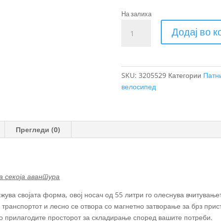
На залиха
Thule
Додај во 
Chasm
торба
за
опрема
SKU:
3205529
Категории
Патн
55L
велосипед
количина
Прегледи (0)
а секоја авантура
држува својата форма, овој носач од 55 литри го олеснува вчитувањ
 транспортот и лесно се отвора со магнетно затворање за брз прис
о прилагодите просторот за складирање според вашите потреби.