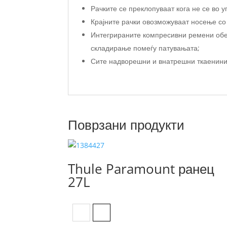
Рачките се преклопуваат кога не се во у
Крајните рачки овозможуваат носење со
Интегрираните компресивни ремени обез
складирање помеѓу патувањата;
Сите надворешни и внатрешни ткаенини
Поврзани продукти
Thule Paramount ранец
27L
Black
Olivine green