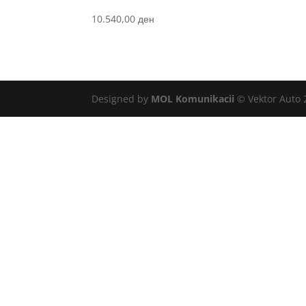
10.540,00
ден
Designed by
MOL Komunikacii
© Vektor Auto 