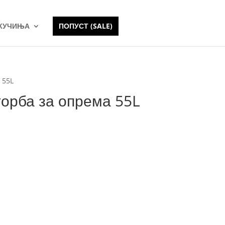
 КУЧИЊА
ПОПУСТ (SALE)
 55L
орба за опрема 55L