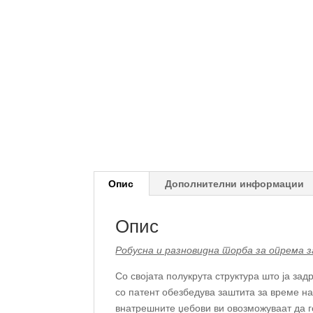
Опис
Дополнителни информации
Опис
Робусна и разновидна торба за опрема з
Со својата полукрута структура што ја за
со патент обезбедува заштита за време на
внатрешните џебови ви овозможуваат да г