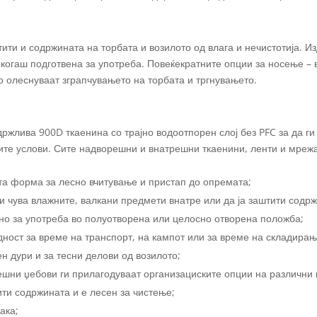
ити и содржината на торбата и возилото од влага и нечистотија. 
секогаш подготвена за употреба. Повеќекратните опции за носење – 
го олеснуваат зграпчувањето на торбата и тргнувањето.
ржлива 900D ткаенина со трајно водоотпорен слој без PFC за да ги
ите услови. Сите надворешни и внатрешни ткаенини, ленти и мре
ата форма за лесно вчитување и пристап до опремата;
и чува влажните, валкани предмети внатре или да ја заштити содр
тно за употреба во полуотворена или целосно отворена положба;
дност за време на транспорт, на кампот или за време на складирањ
ен дури и за тесни делови од возилото;
шни џебови ги прилагодуваат организациските опции на различни
ити содржината и е лесен за чистење;
ака;