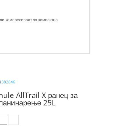
ли компресираат за компактно
hule AllTrail X ранец за
ланинарење 25L
Black
Nutria