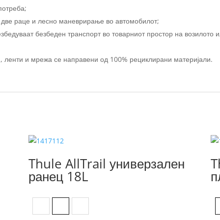
потреба;
 две раце и лесно маневрирање во автомобилот;
бедуваат безбеден транспорт во товарниот простор на возилото и
, ленти и мрежа се направени од 100% рециклирани материјали.
Thule AllTrail универзален
T
ранец 18L
п
Black
Faded Khaki
Pont