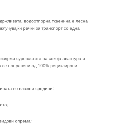
Издржливата, водоотпорна ткаенина е лесна
вклучувајќи рачки за транспорт со една
 издржи суровостите на секоја авантура и
жа се направени од 100% рециклирани
жината во влажни средини;
ето;
 видови опрема;