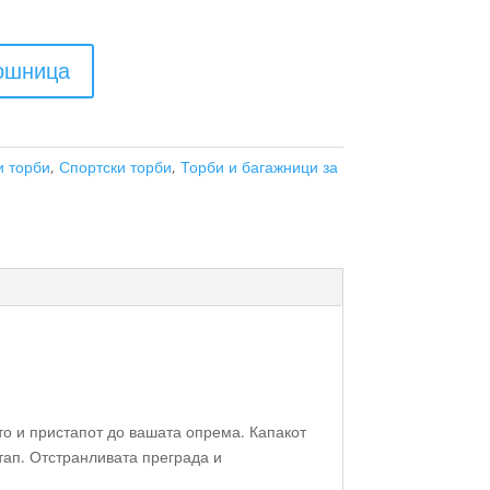
кошница
и торби
,
Спортски торби
,
Торби и багажници за
ето и пристапот до вашата опрема. Капакот
тап. Отстранливата преграда и