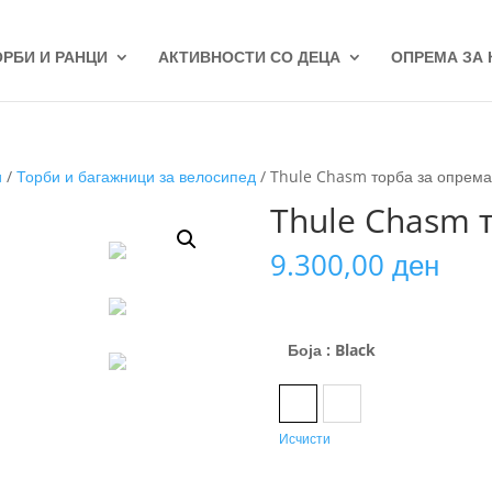
ОРБИ И РАНЦИ
АКТИВНОСТИ СО ДЕЦА
ОПРЕМА ЗА
и
/
Торби и багажници за велосипед
/ Thule Chasm торба за опрема
Thule Chasm т
9.300,00
ден
Боја
: Black
Black
Dark Khaki
Исчисти