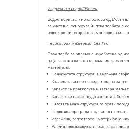
Издржлив и водоотпорен
Водоотпорната, лиена основа од EVA ги шт
за чистење, осигурувајќи дека торбата е 
рака и рачки на крајот за маневрирање – 
Рециклиран материјал без PFC
Оваа торба за опрема е изработена од изд
да ја заштити вашата опрема од временск
материјали.
Полукрутата структура ја задржува свој
Калаената основа е водоотпорна за да г
Капакот се преклопува и затвора магне
Капакот со патент нуди заштита и безбе
Неговата мека структура го прави погод
Подвижна преграда и едноставни внатре
Издржлив, водоотпорен материјал ја шт
Рачките овозможуваат носење со една р