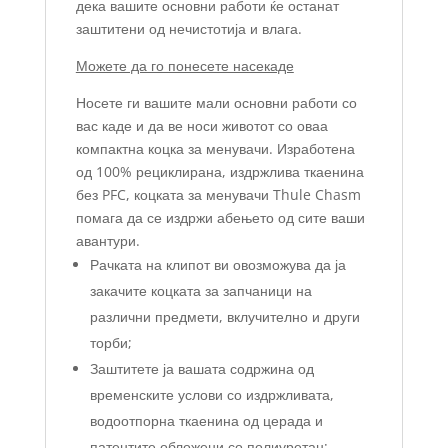
дека вашите основни работи ќе останат
заштитени од нечистотија и влага.
Можете да го понесете насекаде
Носете ги вашите мали основни работи со
вас каде и да ве носи животот со оваа
компактна коцка за менувачи. Изработена
од 100% рециклирана, издржлива ткаенина
без PFC, коцката за менувачи Thule Chasm
помага да се издржи абењето од сите ваши
авантури.
Рачката на клипот ви овозможува да ја
закачите коцката за запчаници на
различни предмети, вклучително и други
торби;
Заштитете ја вашата содржина од
временските услови со издржливата,
водоотпорна ткаенина од церада и
патентите обложени со полиуретан;