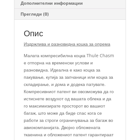
Дополнителни информации
Прегледи (0)
Опис
Издржлива и разновидна коцка за опрема
Малата компресибилна коцка Thule Chasm
е отпорна на временски услови и
разновидна. Идеална е како коцка за
пакување, кутија за запчаници или коцка за
складирање, и дома и додека патувате.
Компресивниот патент ви овозможува да го
истиснете воздухот од вашата облека и да
го максимизирате просторот во вашиот
багаж, што може да биде спас кога се
работи за строги ограничувања за багаж во
авиокомпанијата. Двојно обложената
ткаенина и обложениот патент гарантираат