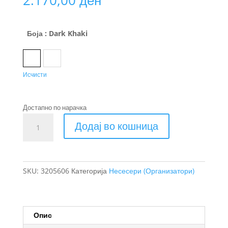
Боја
: Dark Khaki
Dark Khaki
Pond Grey
Исчисти
Достапно по нарачка
Thule
Додај во кошница
Chasm
организатор
3L
количина
SKU:
3205606
Категорија
Несесери (Организатори)
Опис