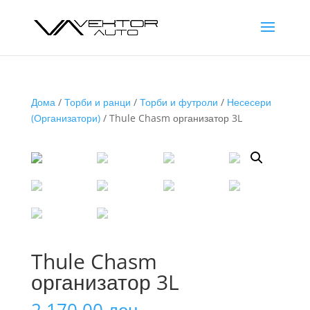
Дома
/
Торби и ранци
/
Торби и футроли
/
Несесери
(Организатори)
/ Thule Chasm организатор 3L
Thule Chasm
организатор 3L
2.170,00
ден