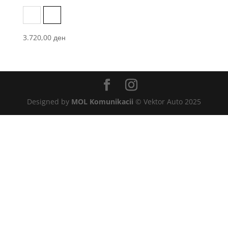
Black
Vetiver Gray
3.720,00
ден
Designed by
MOL Komunikacii
© Vektor Auto 2025