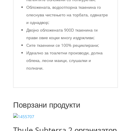
Обложената, водоотпорна ткаенина го
олеснува чистењето на торбата, одвнатре
и однадвор;
Двојно обложената 900D ткаенина ги
прави овие коцки многу издржливи;
Сите ткаенини се 100% рециклирани;
Идеално за тоалетни производи, долна
облека, лесни маици, слушалки и
полначи.
Поврзани продукти
Thule Subterra 2 организатор