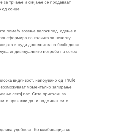
е за трчање и скијање се продаваат
о од сонце
лате помеѓу возење велосипед, одење и
трансформира во количка за неколку
ацијата и нуди дополнителна безбедност
олува индивидуалните потреби на секое
висока видливост, напојувано од Thule
и овозможуваат моментално запирање
вање секој пат. Сите приколки за
шите приколки да ги надминат сите
едлива удобност. Во комбинација со