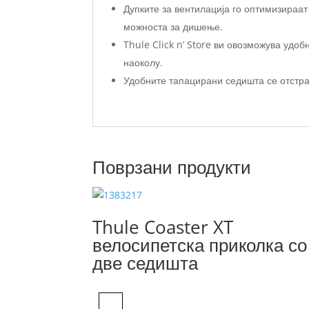
Дупките за вентилација го оптимизираат 
можноста за дишење.
Thule Click n’ Store ви овозможува удо
наоколу.
Удобните тапацирани седишта се отстран
Поврзани продукти
Thule Coaster XT
велосипетска приколка со
две седишта