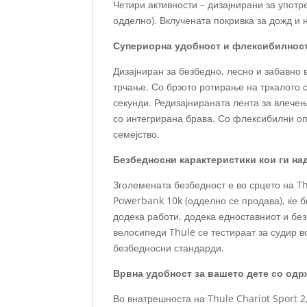
Четири активности – дизајнирани за упот
одделно). Вклучената покривка за дожд и 
Супериорна удобност и флексибилнос
Дизајниран за безбедно, лесно и забавно
трчање. Со брзото ротирање на тркалото 
секунди. Редизајнираната лента за влече
со интегрирана брава. Со флексибилни оп
семејство.
Безбедносни карактеристики кои ги н
Зголемената безбедност е во срцето на Th
Powerbank 10k (одделно се продава), ќе 
додека работи, додека едноставниот и без
велосипеди Thule се тестираат за судир 
безбедносни стандарди.
Врвна удобност за вашето дете со одр
Во внатрешноста на Thule Chariot Sport 2