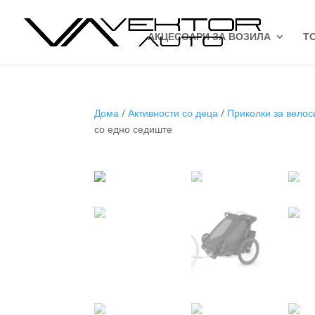
АКЦЕСОАРИ ЗА ВОЗИЛА
Т
Дома
/
Активности со деца
/
Приколки за вело
со едно седиште