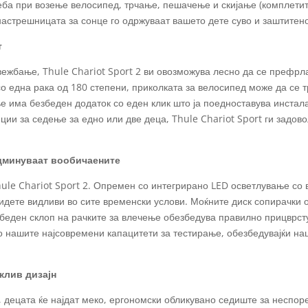
реба при возење велосипед, трчање, пешачење и скијање (комплетит
настрешницата за сонце го одржуваат вашето дете суво и заштитен
т
 вежбање, Thule Chariot Sport 2 ви овозможува лесно да се префр
со една рака од 180 степени, приколката за велосипед може да се 
ње има безбеден додаток со еден клик што ја поедноставува инстал
ции за седење за едно или две деца, Thule Chariot Sport ги задов
админуваат вообичаените
ule Chariot Sport 2. Опремен со интегрирано LED осветлување со 
бидете видливи во сите временски услови. Моќните диск сопирачк
беден склоп на рачките за влечење обезбедува правилно прицврсту
во нашите најсовремени капацитети за тестирање, обезбедувајќи на
жлив дизајн
, децата ќе најдат меко, ергономски обликувано седиште за неспор