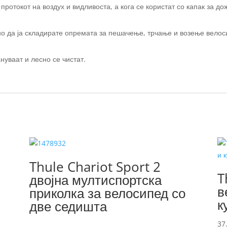
протокот на воздух и видливоста, а кога се користат со капак за до
бно да ја складирате опремата за пешачење, трчање и возење велос
уваат и лесно се чистат.
Thule Chariot Sport 2
T
двојна мултиспортска
в
приколка за велосипед со
к
две седишта
37