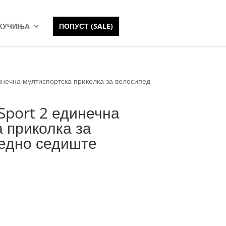
 КУЧИЊА
ПОПУСТ (SALE)
динечна мултиспортска приколка за велосипед
 Sport 2 единечна
 приколка за
 едно седиште