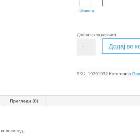
Black
Natural Gold
Исчисти
Достапно по нарачка
Thule
Додај во 
Chariot
Sport
2
единечна
SKU:
10201032
Категорија
При
мултиспортска
приколка
за
велосипед
Прегледи (0)
со
едно
седиште
количина
 велосипед