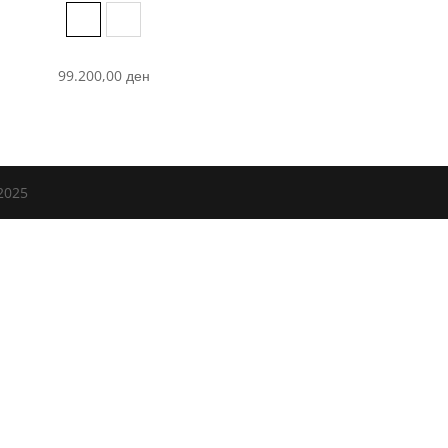
Black
Natural Gold
99.200,00
ден
2025