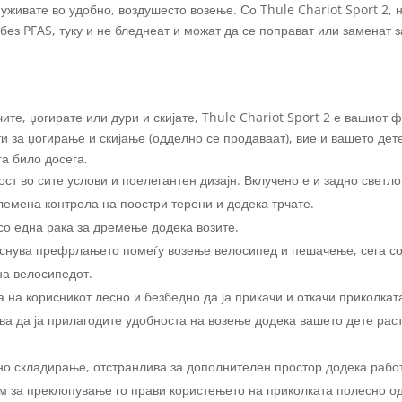
е уживате во удобно, воздушесто возење. Со Thule Chariot Sport 2,
без PFAS, туку и не бледнеат и можат да се поправат или заменат з
ите, џогирате или дури и скијате, Thule Chariot Sport 2 е вашиот 
и за џогирање и скијање (одделно се продаваат), вие и вашето де
а било досега.
ст во сите услови и поелегантен дизајн. Вклучено е и задно светло
лемена контрола на поостри терени и додека трчате.
о една рака за дремење додека возите.
еснува префрлањето помеѓу возење велосипед и пешачење, сега со
на велосипедот.
на корисникот лесно и безбедно да ја прикачи и откачи приколкат
ва да ја прилагодите удобноста на возење додека вашето дете рас
дно складирање, отстранлива за дополнителен простор додека рабо
м за преклопување го прави користењето на приколката полесно од