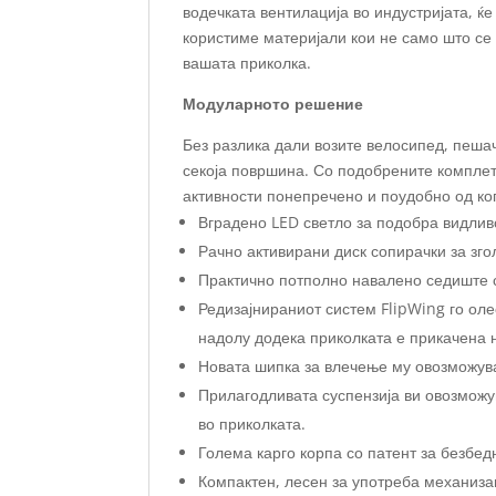
водечката вентилација во индустријата, ќ
користиме материјали кои не само што се 
вашата приколка.
Модуларното решение
Без разлика дали возите велосипед, пешач
секоја површина. Со подобрените комплет
активности понепречено и поудобно од ког
Вградено LED светло за подобра видливо
Рачно активирани диск сопирачки за зго
Практично потполно навалено седиште с
Редизајнираниот систем FlipWing го ол
надолу додека приколката е прикачена 
Новата шипка за влечење му овозможува 
Прилагодливата суспензија ви овозможу
во приколката.
Голема карго корпа со патент за безбе
Компактен, лесен за употреба механиза