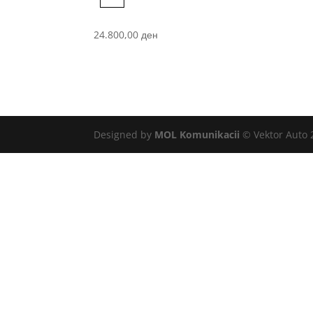
Blue
24.800,00
ден
Designed by
MOL Komunikacii
© Vektor Auto 