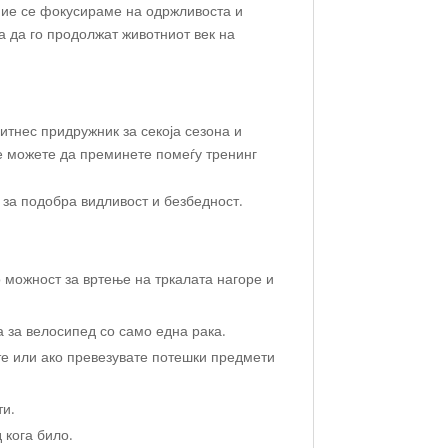
 ние се фокусираме на одржливоста и
а да го продолжат животниот век на
фитнес придружник за секоја сезона и
те можете да преминете помеѓу тренинг
 за подобра видливост и безбедност.
 можност за вртење на тркалата нагоре и
а за велосипед со само една рака.
те или ако превезувате потешки предмети
ти.
 кога било.