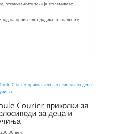
жд, откачувачките токи ја зголемуваат
ипед на производот додека сте надвор и
hule Courier приколки за
елосипеди за деца и
учиња
.200,00
ден