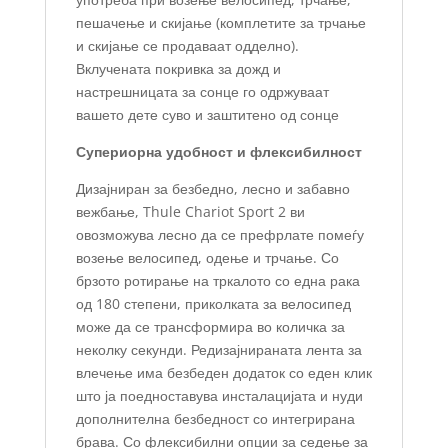
пешачење и скијање (комплетите за трчање
и скијање се продаваат одделно).
Вклучената покривка за дожд и
настрешницата за сонце го одржуваат
вашето дете суво и заштитено од сонце
Супериорна удобност и флексибилност
Дизајниран за безбедно, лесно и забавно
вежбање, Thule Chariot Sport 2 ви
овозможува лесно да се префрлате помеѓу
возење велосипед, одење и трчање. Со
брзото ротирање на тркалото со една рака
од 180 степени, приколката за велосипед
може да се трансформира во количка за
неколку секунди. Редизајнираната лента за
влечење има безбеден додаток со еден клик
што ја поедноставува инсталацијата и нуди
дополнителна безбедност со интегрирана
брава. Со флексибилни опции за седење за