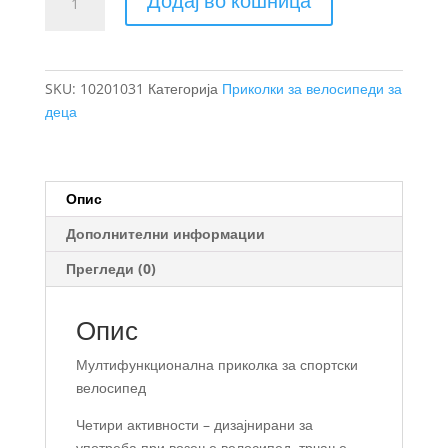
Додај во кошница
Chariot
Sport
2
двојна
SKU:
10201031
Категорија
Приколки за велосипеди за
мултиспортска
деца
приколка
за
велосипед
со
Опис
две
Дополнителни информации
седишта
количина
Прегледи (0)
Опис
Мултифункционална приколка за спортски
велосипед
Четири активности – дизајнирани за
употреба при возење велосипед, трчање,