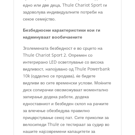
едно или две деца, Thule Chariot Sport ги
задоволува индивидуалните потреби на
секое семејство.
Безбедносни карактеристики кои ги
надминуваат вообичаените
Зголемената безбедност е во срцето на
Thule Chariot Sport 2. Опремен со
интегрирано LED осветлување со висока
видливост, напојувано од Thule Powerbank
10k (одделно се продава), ќе бидете
видливи во сите временски услови. Моќните
диск сопирачки овозможуваат моментално
запирање додека работи, додека
едноставниот и безбеден склоп на рачките
за влечење обезбедува правилно
прицврстување секој пат. Сите приколки за
велосипеди Thule се тестираат за судир во
нашите најсовремени капацитети за