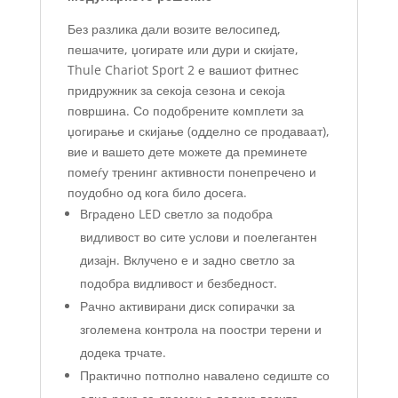
Без разлика дали возите велосипед,
пешачите, џогирате или дури и скијате,
Thule Chariot Sport 2 е вашиот фитнес
придружник за секоја сезона и секоја
површина. Со подобрените комплети за
џогирање и скијање (одделно се продаваат),
вие и вашето дете можете да преминете
помеѓу тренинг активности понепречено и
поудобно од кога било досега.
Вградено LED светло за подобра
видливост во сите услови и поелегантен
дизајн. Вклучено е и задно светло за
подобра видливост и безбедност.
Рачно активирани диск сопирачки за
зголемена контрола на поостри терени и
додека трчате.
Практично потполно навалено седиште со