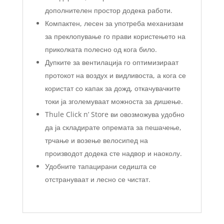
дополнителен простор додека работи.
Компактен, лесен за употреба механизам
за преклопување го прави користењето на
приколката полесно од кога било.
Дупките за вентилација го оптимизираат
протокот на воздух и видливоста, а кога се
користат со капак за дожд, откачувачките
токи ја зголемуваат можноста за дишење.
Thule Click n’ Store ви овозможува удобно
да ја складирате опремата за пешачење,
трчање и возење велосипед на
производот додека сте надвор и наоколу.
Удобните тапацирани седишта се
отстрануваат и лесно се чистат.