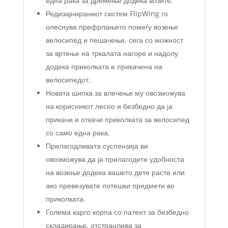
една рака за дремење додека возите.
Редизајнираниот систем FlipWing го
олеснува префрлањето помеѓу возење
велосипед и пешачење, сега со можност
за вртење на тркалата нагоре и надолу
додека приколката е прикачена на
велосипедот.
Новата шипка за влечење му овозможува
на корисникот лесно и безбедно да ја
прикачи и откачи приколката за велосипед
со само една рака.
Прилагодливата суспензија ви
овозможува да ја прилагодите удобноста
на возење додека вашето дете расте или
ако превезувате потешки предмети во
приколката.
Голема карго корпа со патент за безбедно
складирање, отстранлива за