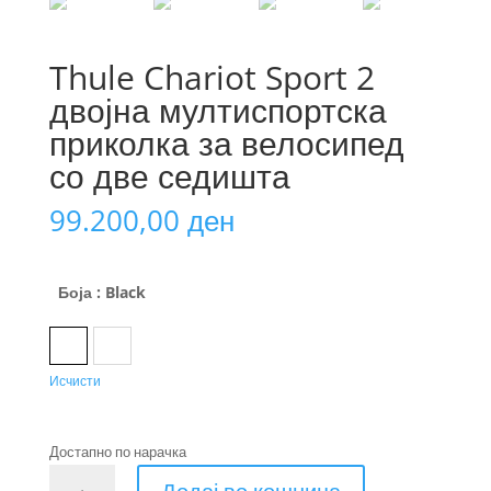
Thule Chariot Sport 2
двојна мултиспортска
приколка за велосипед
со две седишта
99.200,00
ден
Боја
: Black
Black
Natural Gold
Исчисти
Достапно по нарачка
Thule