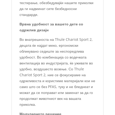
тестирање, обезбедувајќи нашите приколки
да ги надминат сите безбедносни
стандарди.
Врвна удобност за вашето дете со
одржлив дизајн
Во внатрешноста на Thule Chariot Sport 2,
децата ќе најдат меко, ергономски
обликувано седиште за неспоредлива
удобност. Во комбинација со водечката
вентилација во индустријата, ќе уживате во
удобно, воздушесто возење. Со Thule
Chariot Sport 2, ние се фокусираме на
одржливоста и користиме материјали кои не
само што се без PFAS, туку и не бледнеат и
можат да се поправат или заменат за да го
продолжат животниот век на вашата
приколка.
Модуларното решение