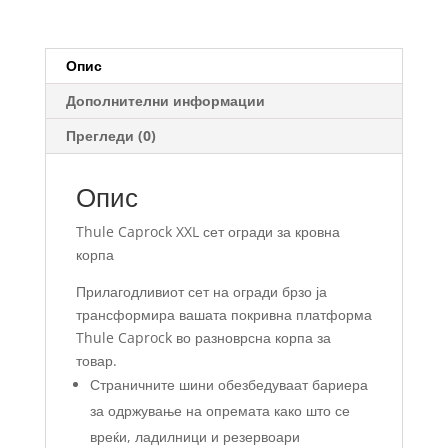
кровна
корпа/
платформа
Опис
количина
Дополнителни информации
Прегледи (0)
Опис
Thule Caprock XXL сет огради за кровна
корпа
Прилагодливиот сет на огради брзо ја
трансформира вашата покривна платформа
Thule Caprock во разноврсна корпа за
товар.
Страничните шини обезбедуваат бариера
за одржување на опремата како што се
вреќи, ладилници и резервоари