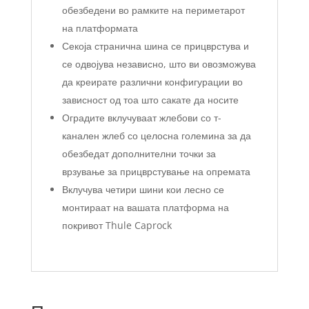
обезбедени во рамките на периметарот
на платформата
Секоја странична шина се прицврстува и
се одвојува независно, што ви овозможува
да креирате различни конфигурации во
зависност од тоа што сакате да носите
Оградите вклучуваат жлебови со т-
канален жлеб со целосна големина за да
обезбедат дополнителни точки за
врзување за прицврстување на опремата
Вклучува четири шини кои лесно се
монтираат на вашата платформа на
покривот Thule Caprock