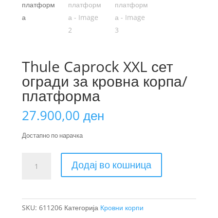
Thule Caprock XXL сет
огради за кровна корпа/
платформа
27.900,00
ден
Достапно по нарачка
Thule
Додај во кошница
Caprock
XXL
сет
огради
SKU:
611206
Категорија
Кровни корпи
за