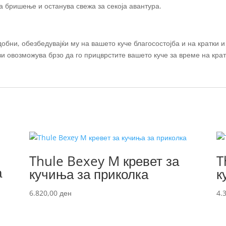
а бришење и останува свежа за секоја авантура.
бни, обезбедувајќи му на вашето куче благосостојба и на кратки и
ви овозможува брзо да го прицврстите вашето куче за време на крат
Thule Bexey M кревет за
T
а
кучиња за приколка
к
6.820,00
ден
4.