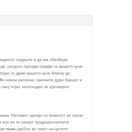
 задното седиште и да им обезбеди
ар, сигурно прицврстувајќи го вашето куче
појас го држи вашето куче блиску до
Во некои региони, законите дури бараат и
 овој појас неопходен за одговорно
вања. Неговиот дизајн со можност за скали
а кои не ги сакаат традиционалните
увствува удобно во текот на целото