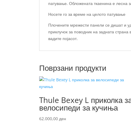
патување. Обложената ткаенина е лесна з
Носете го за време на целото патување
Плочените мрежести панели се дишат и удо
приклучок за поводник на задната страна 
вадите појасот.
Поврзани продукти
Thule Bexey L приколка з
велосипеди за кучиња
62.000,00
ден