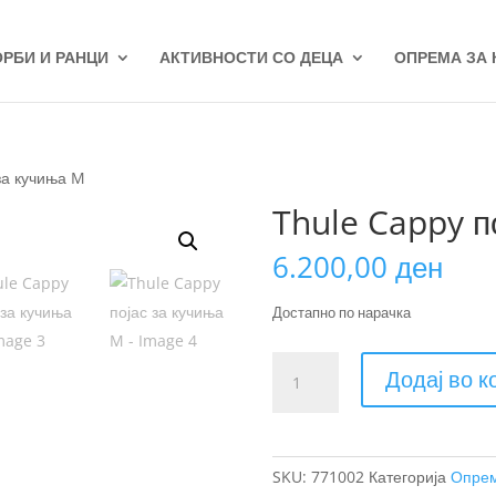
ОРБИ И РАНЦИ
АКТИВНОСТИ СО ДЕЦА
ОПРЕМА ЗА
за кучиња M
Thule Cappy п
6.200,00
ден
Достапно по нарачка
Thule
Додај во 
Cappy
појас
за
кучиња
SKU:
771002
Категорија
Опрем
M