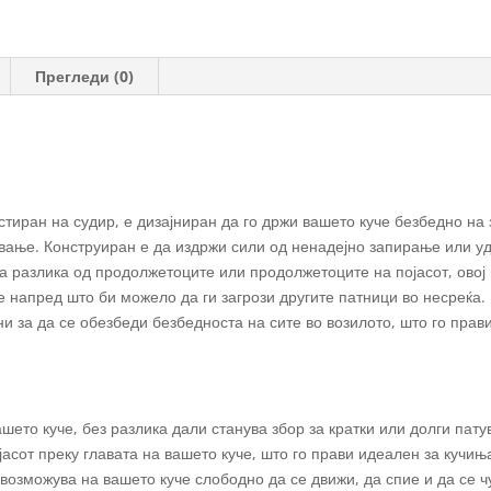
количина
Прегледи (0)
стиран на судир, е дизајниран да го држи вашето куче безбедно на
ување. Конструиран е да издржи сили од ненадејно запирање или уд
а разлика од продолжетоците или продолжетоците на појасот, овој 
 напред што би можело да ги загрози другите патници во несреќа. 
за да се обезбеди безбедноста на сите во возилото, што го прави
шето куче, без разлика дали станува збор за кратки или долги пату
асот преку главата на вашето куче, што го прави идеален за кучињ
 овозможува на вашето куче слободно да се движи, да спие и да се ч