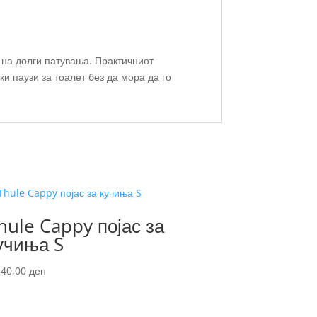
 на долги патувања. Практичниот
ки паузи за тоалет без да мора да го
hule Cappy појас за
учиња S
340,00
ден