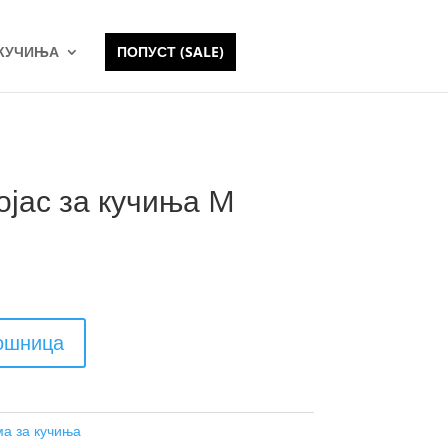
 КУЧИЊА
ПОПУСТ (SALE)
ојас за кучиња M
кошница
а за кучиња