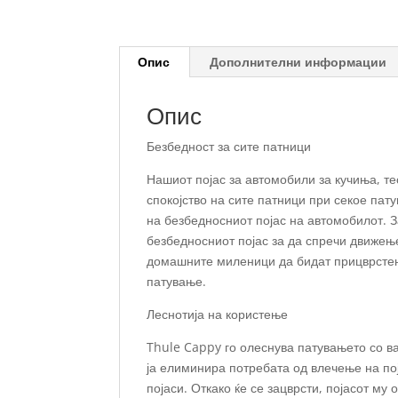
Опис
Дополнителни информации
Опис
Безбедност за сите патници
Нашиот појас за автомобили за кучиња, те
спокојство на сите патници при секое пат
на безбедносниот појас на автомобилот. З
безбедносниот појас за да спречи движење
домашните миленици да бидат прицврстени 
патување.
Леснотија на користење
Thule Cappy го олеснува патувањето со ва
ја елиминира потребата од влечење на пој
појаси. Откако ќе се зацврсти, појасот му