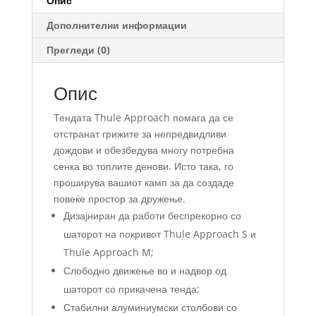
Опис
Дополнителни информации
Прегледи (0)
Опис
Тендата Thule Approach помага да се
отстранат грижите за непредвидливи
дождови и обезбедува многу потребна
сенка во топлите денови. Исто така, го
проширува вашиот камп за да создаде
повеќе простор за дружење.
Дизајниран да работи беспрекорно со
шаторот на покривот Thule Approach S и
Thule Approach M;
Слободно движење во и надвор од
шаторот со прикачена тенда;
Стабилни алуминиумски столбови со