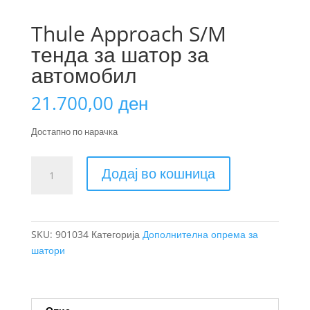
Thule Approach S/M
тенда за шатор за
автомобил
21.700,00
ден
Достапно по нарачка
Thule
Додај во кошница
Approach
S/M
тенда
за
SKU:
901034
Категорија
Дополнителна опрема за
шатор
шатори
за
автомобил
количина