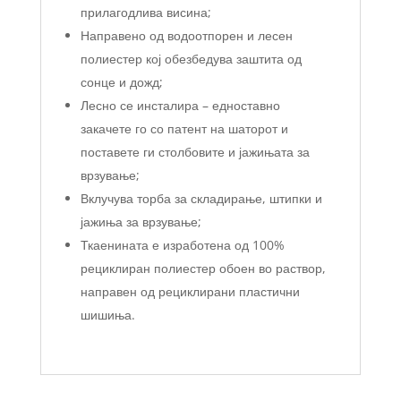
прилагодлива висина;
Направено од водоотпорен и лесен
полиестер кој обезбедува заштита од
сонце и дожд;
Лесно се инсталира – едноставно
закачете го со патент на шаторот и
поставете ги столбовите и јажињата за
врзување;
Вклучува торба за складирање, штипки и
јажиња за врзување;
Ткаенината е изработена од 100%
рециклиран полиестер обоен во раствор,
направен од рециклирани пластични
шишиња.