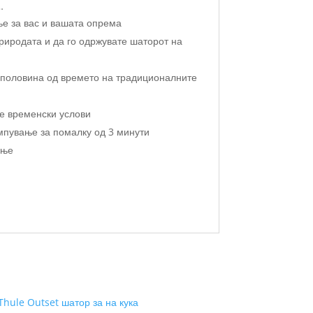
…
е за вас и вашата опрема
риродата и да го одржувате шаторот на
а половина од времето на традиционалните
те временски услови
кампување за помалку од 3 минути
ање