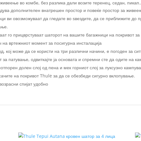
а живеење во комбе, без разлика дали возите теренец, седан, пикап
ува дополнителен внатрешен простор и повеќе простор за живеењ
ци ви овозможуваат да гледате во ѕвездите, да се приближите до п
ање.
аат го прицврстуваат шаторот на вашите багажници на покривот з
ч на вртежниот момент за посигурна инсталација
д, кој може да се користи на три различни начини, е погоден за си
от за патување, одвиткајте ја основата и спремни сте да одите на 
отпорен долен слој од пена и мек горниот слој за луксузно кампув
ачите на покривот Thule за да се обезбеди сигурно вклопување.
 возрасни спијат удобно