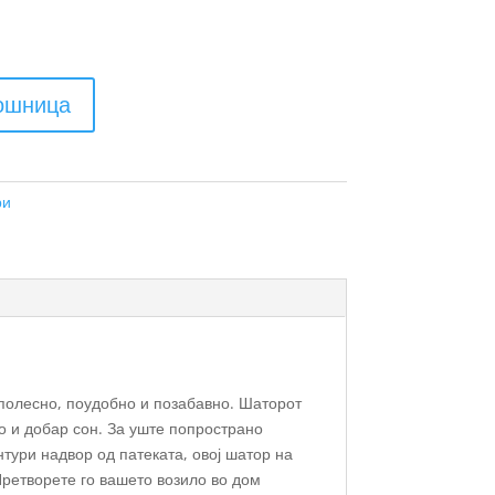
кошница
ри
 полесно, поудобно и позабавно. Шаторот
о и добар сон. За уште попространо
тури надвор од патеката, овој шатор на
Претворете го вашето возило во дом