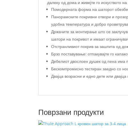
далеку од дома и живејте го искуството н
Помодерната форма на шаторот обезбед
Панорамските покривни отвори и прозор
удобна температура и добро проветрув
Држачите за монтирање што се заклучув
шатори на покривот и имаат ограничува
Отстранливиот покрив за заштита од дож
Брзо поставување: отпакувајте го капак
Дебелиот двослоен душек од пена има п
Бескомпромисно тестиран заедно со нос
Двајца возрасни и едно дете или двајца
Поврзани продукти