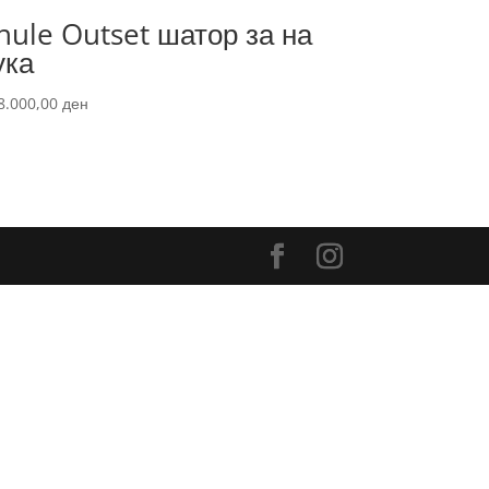
hule Outset шатор за на
ука
8.000,00
ден