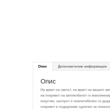
Опис
Дополнителни информации
Опис
На врвот на светот, на врвот на вашиот 
на покривот на автомобилот го максимизи
искуство, шаторот е компатибилен со дода
покривот е подеднакво одличен за локално