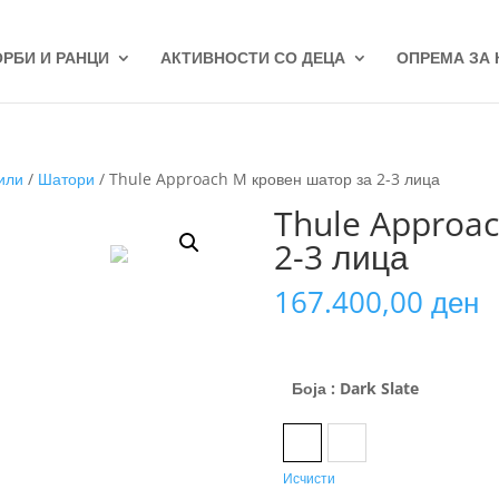
ОРБИ И РАНЦИ
АКТИВНОСТИ СО ДЕЦА
ОПРЕМА ЗА
или
/
Шатори
/ Thule Approach M кровен шатор за 2-3 лица
Thule Approac
2-3 лица
167.400,00
ден
Боја
: Dark Slate
Dark Slate
Pelican Gray
Исчисти