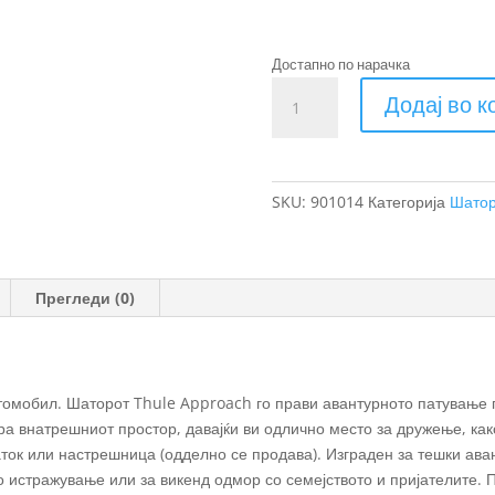
Достапно по нарачка
Thule
Додај во 
Approach
M
кровен
шатор
SKU:
901014
Категорија
Шато
за
2-
3
лица
Прегледи (0)
количина
автомобил. Шаторот Thule Approach го прави авантурното патување
ра внатрешниот простор, давајќи ви одлично место за дружење, как
ток или настрешница (одделно се продава). Изграден за тешки аван
 истражување или за викенд одмор со семејството и пријателите. 