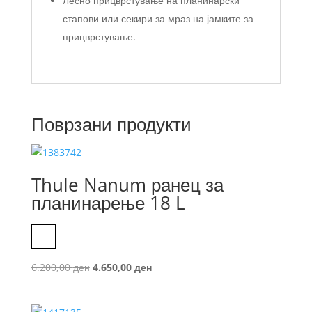
Лесно прицврстување на планинарски
стапови или секири за мраз на јамките за
прицврстување.
Поврзани продукти
Thule Nanum ранец за
планинарење 18 L
Black
Original
Current
6.200,00
ден
4.650,00
ден
price
price
was:
is: