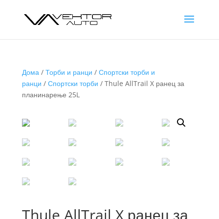
Дома
/
Торби и ранци
/
Спортски торби и
ранци
/
Спортски торби
/ Thule AllTrail X ранец за
планинарење 25L
Thule AllTrail X ранец за