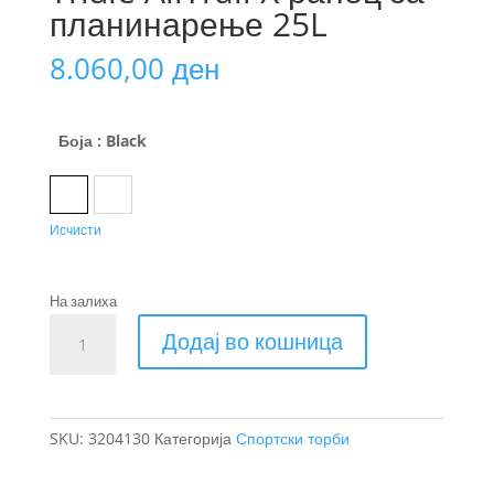
планинарење 25L
8.060,00
ден
Боја
: Black
Black
Nutria
Исчисти
На залиха
Thule
Додај во кошница
AllTrail
X
ранец
за
SKU:
3204130
Категорија
Спортски торби
планинарење
25L