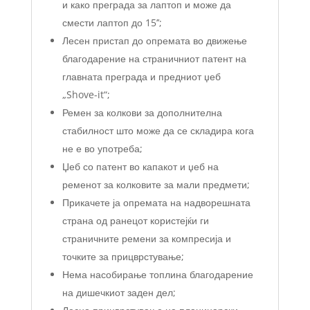
и како преграда за лаптоп и може да
смести лаптоп до 15’’;
Лесен пристап до опремата во движење
благодарение на страничниот патент на
главната преграда и предниот џеб
„Shove-it“;
Ремен за колкови за дополнителна
стабилност што може да се складира кога
не е во употреба;
Џеб со патент во капакот и џеб на
ременот за колковите за мали предмети;
Прикачете ја опремата на надворешната
страна од ранецот користејќи ги
страничните ремени за компресија и
точките за прицврстување;
Нема насобирање топлина благодарение
на дишечкиот заден дел;