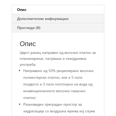
количина
Опис
Дополнителни информации
Прегледи (0)
Опис
Цврст ранец направен од восочно платно за
планинарење, патување и секојдневна
употреба.
Направено од 50% рециклирано восочно
полиестерско платно, кое е 5 пати
поцврсто и 3 пати поотпорно на вода од
конвенционалното восочно памучно
платно;
Разновиден преграден простор за
хидратација со воздушна мрежа кој служи