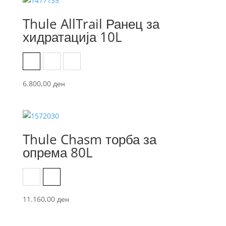
6.200,00 ден.
4.650,00 ден.
Thule AllTrail Ранец за
хидратација 10L
Black
Faded Khaki
Pont
6.800,00
ден
Thule Chasm торба за
опрема 80L
Black
Dark Khaki
11.160,00
ден