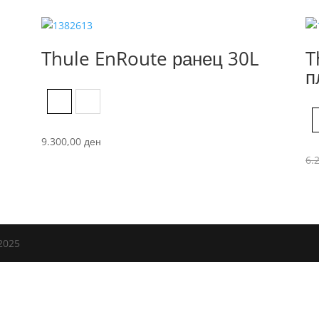
Thule EnRoute ранец 30L
T
п
Black
Mallard Green
9.300,00
ден
6.
2025