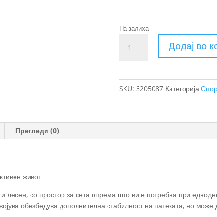
На залиха
Thule
Додај во 
AllTrail
универзален
ранец
18L
SKU:
3205087
Категорија
Спор
количина
Прегледи (0)
ктивен живот
и лесен, со простор за сета опрема што ви е потребна при еднодне
војува обезбедува дополнителна стабилност на патеката, но може 