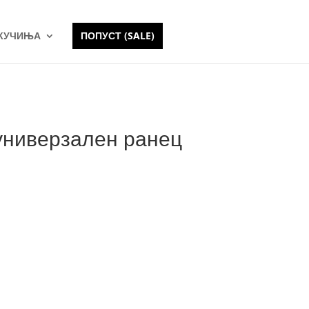
 КУЧИЊА
ПОПУСТ (SALE)
l универзален ранец