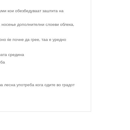
уми кои обезбедуваат заштита на
а носење дополнителни слоеви облека,
но ќе почне да грее, таа е уредно
ната средина
еба
а лесна употреба кога одите во градот