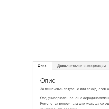
Опис
Дополнителни информации
Опис
За пешачење, патување или секојдневен а
Овој универзален ранец е аеродинамичен 
Ременот за половината што може да се од
секојдневната средина.