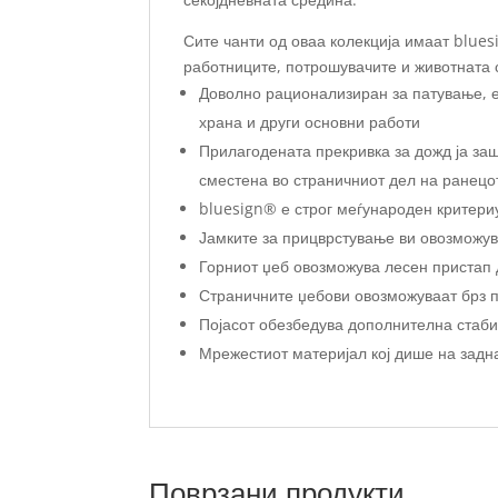
Сите чанти од оваа колекција имаат blue
работниците, потрошувачите и животната 
Доволно рационализиран за патување, 
храна и други основни работи
Прилагодената прекривка за дожд ја заш
сместена во страничниот дел на ранецо
bluesign® е строг меѓународен критери
Јамките за прицврстување ви овозможува
Горниот џеб овозможува лесен пристап 
Страничните џебови овозможуваат брз п
Појасот обезбедува дополнителна стабил
Мрежестиот материјал кој дише на задн
Поврзани продукти