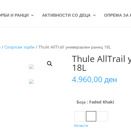
ОРБИ И РАНЦИ
АКТИВНОСТИ СО ДЕЦА
ОПРЕМА ЗА
и
/
Спортски торби
/ Thule AllTrail универзален ранец 18L
Thule AllTrai
18L
4.960,00
ден
Боја
: Faded Khaki
Black
Faded Khaki
Pont
Исчисти