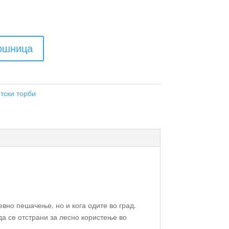
кошница
тски торби
вно пешачење, но и кога одите во град.
да се отстрани за лесно користење во