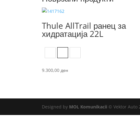
Thule AllTrail ранец за
хидратација 22L
Black
Faded Khaki
Pont
9.300,00
ден
Designed by
MOL Komunikacii
© Vektor Auto 