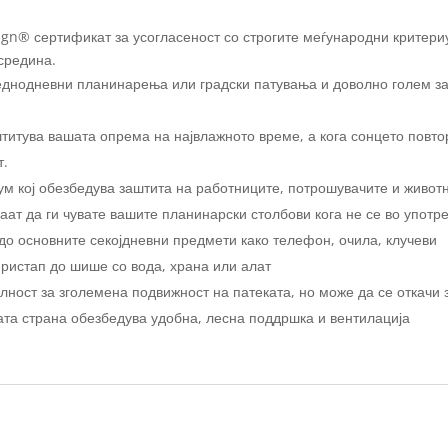
sign® сертификат за усогласеност со строгите меѓународни критери
средина.
еднодневни планинарења или градски патувања и доволно голем з
титува вашата опрема на највлажното време, а кога сонцето повтор
т.
ум кој обезбедува заштита на работниците, потрошувачите и живот
ат да ги чувате вашите планинарски столбови кога не се во употр
до основните секојдневни предмети како телефон, очила, клучеви
ристап до шише со вода, храна или алат
ност за зголемена подвижност на патеката, но може да се откачи з
ата страна обезбедува удобна, лесна поддршка и вентилација