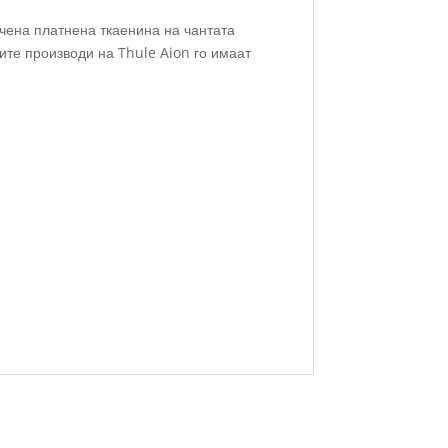
чена платнена ткаенина на чантата
ите производи на Thule Aion го имаат
и