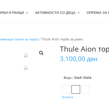
ОРБИ И РАНЦИ
АКТИВНОСТИ СО ДЕЦА
ОПРЕМА ЗА
ежњаци (чанти за појас)
/ Thule Aion торба за рамо
Thule Aion то
3.100,00
ден
Боја
: Dark Slate
Black
Dark Slate
Nutria
Исчисти