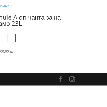
hule Aion чанта за на
амо 23L
Black
Dark Slate
Nutria
300,00
ден