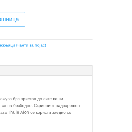
кошница
ежњаци (чанти за појас)
можува брз пристап до сите ваши
и се на безбедно. Скриениот надворешен
ата Thule Aion се користи заедно со