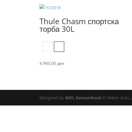
Thule Chasm спортска
торба 30L
Black
Dark Persimmon
4.960,00
ден
Designed by
MOL Komunikacii
© Vektor Auto 