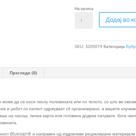
На залиха
Thule
Додај во 
Aion
торба
за
рамо
SKU:
3205019
Категорија
Бубр
количина
Прегледи (0)
 може да се носи околу половината или по телото, со што ви овоз
ик и џебот со патент одржуваат сè организирано, а вашите клучев
ње на пасош, лична карта или готовина додека патувате. Кога чант
ловината.
ност Bluesign® и направен од издржливи рециклирани материјали