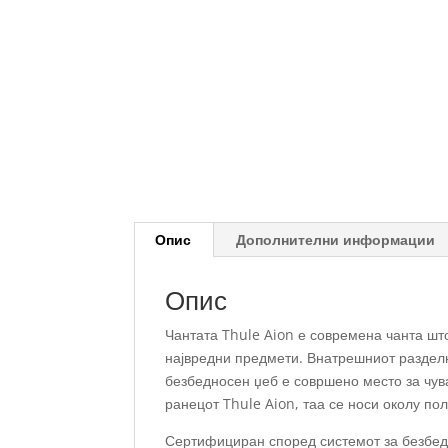
Опис
Дополнителни информации
Опис
Чантата Thule Aion е современа чанта што
највредни предмети. Внатрешниот разделн
безбедносен џеб е совршено место за чува
ранецот Thule Aion, таа се носи околу по
Сертифициран според системот за безбед