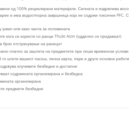
авени од 100% рециклирани материјали. Силната и издржлива восо
арее и има водоотпорна завршница која не содржи токсични PFC. С
у рамо или како чанта за половината
ите кога се користи со ранци Thule Aion (одделно се продаваат)
а брзо отстранување на ранецот
чено платно за заштита на предметите при лоши временски услови
го штити вашиот пасош, лична карта, пари и други основни работ
 одржува клучевите безбедни и достапни
уваат содржината организирана и безбедна
ржината организирана
ите предмети безбедни