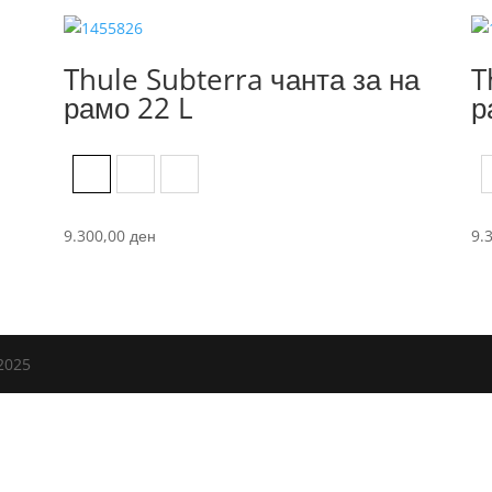
Thule Subterra чанта за на
T
рамо 22 L
р
Black
Dark Slate
Vetiver Gray
9.300,00
ден
9.
2025