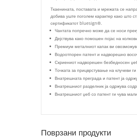
Ткаенината, поставата и мрежата се напр
добива уште поголем карактер како што ст
сертификатот bluesign®.
Чантата попречно може да се носи прек
Дејствува како помошен појас на колков
Премиум металниот капак ви овозможув
Водоотпорен патент и надворешно восо
Скриениот надворешен безбедносен џеб 
Точката за прицврстување на клучеви ги
Внатрешната преграда и патент ја одрж
Внатрешниот разделник ја одржува сод
Внатрешниот џеб со патент ги чува мал
Поврзани продукти