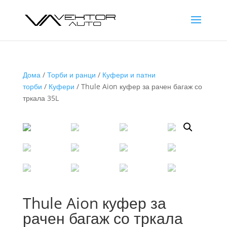
Дома
/
Торби и ранци
/
Куфери и патни
торби
/
Куфери
/ Thule Aion куфер за рачен багаж со
тркала 35L
Thule Aion куфер за
рачен багаж со тркала