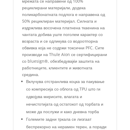
мрежата се направени од 100%
рециклирани материјали, додека
поликарбонатната подлога е направена од
50% рециклиран материјал. Силната и
издржлива восочена платнена ткаенина на
чантата добива уште поголем карактер со
возраста и се одликува со водоотпорна
обвивка која не содржи токсични PFC. Сите
производи на Thule Aion се сертифицирани
со bluesign®, обезбедувајќи заштита на
работниците, клиентите и животната
средина.
Вклучува отстранлива коцка за пакување
со компресија со облога од TPU што ги
одвојува мирисите, влагата и
нечистотијата од остатокот од торбата и
може да послужи и како дневна торба
Големите задни тркала се лизгаат
беспрекорно на нерамен терен, а поради