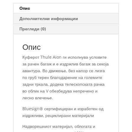
35L
Опис
количина
Дополнителни информации
Прегледи (0)
Опис
Куферот Thule Aion ги исполнува условите
за рачен багаж и е издржлив багаж за секоја
авантура. Во движење, без напор се лизга
по груб терен благодарение на големите
задни тркала, додека телескопската рачка
во облик на V обезбедува непречено и
лесно влечење.
Bluesign® сертифициран и изработен од
издржливи, рециклирани материјали
Надворешниот материјал, облогата и