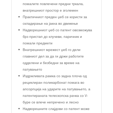
помалите повлечени предни тркала,
внатрешниот простор е зголемен
Практичниот преден џеб се користи за
складирање на јакна во движење
Надворешниот џеб со патент овозможува
брз пристап до клучеви, паричник и
помали предмети
Внатрешниот мрежест џеб го дели
главниот дел за да ги држи работите
одделени и безбедни за време на
патувањето
Издржливата рамка со задна плоча од
рециклиран поликарбонат помага во
апсорпција на ударите на патувањето, а
патентираната телескопска рачка со V-
буре се влече непречено и лесно
Надворешните слајдови со патент може