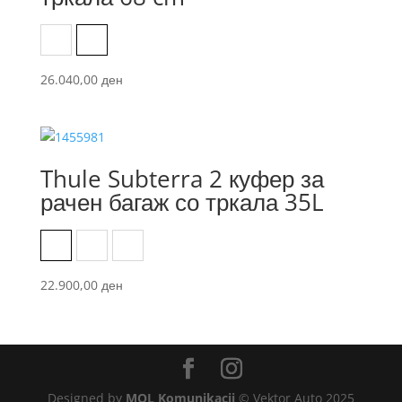
Black
Dark Slate
26.040,00
ден
Thule Subterra 2 куфер за
рачен багаж со тркала 35L
Black
Dark Slate
Vetiver Gray
22.900,00
ден
Designed by
MOL Komunikacii
© Vektor Auto 2025