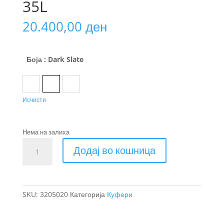
35L
20.400,00
ден
Боја
: Dark Slate
Black
Dark Slate
Nutria
Исчисти
Нема на залиха
Thule
Додај во кошница
Aion
куфер
за
рачен
SKU:
3205020
Категорија
Куфери
багаж
со
тркала