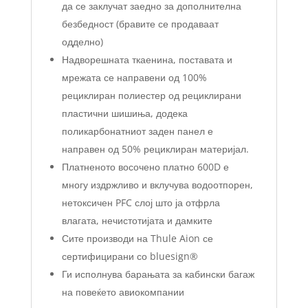
да се заклучат заедно за дополнителна
безбедност (бравите се продаваат
одделно)
Надворешната ткаенина, поставата и
мрежата се направени од 100%
рециклиран полиестер од рециклирани
пластични шишиња, додека
поликарбонатниот заден панел е
направен од 50% рециклиран материјал.
Платненото восочено платно 600D е
многу издржливо и вклучува водоотпорен,
нетоксичен PFC слој што ја отфрла
влагата, нечистотијата и дамките
Сите производи на Thule Aion се
сертифицирани со bluesign®
Ги исполнува барањата за кабински багаж
на повеќето авиокомпании