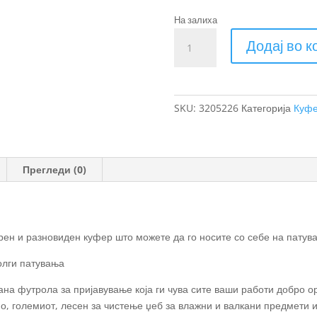
На залиха
Thule
Додај во 
Aion
куфер
за
патување
SKU:
3205226
Категорија
Куф
70cm
количина
Прегледи (0)
рен и разновиден куфер што можете да го носите со себе на патува
олги патувања
ана футрола за пријавување која ги чува сите ваши работи добро 
о, големиот, лесен за чистење џеб за влажни и валкани предмети