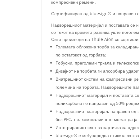
компресивни ремени.
Сертифициран од bluesign® и направен о
Надворешниот материјал и поставата се н
со текот на времето развива уште поголем
Сите производи на Thule Aion се сертифи
Големата обложена торба за складирање
по остатокот од торбата;
Робусни, преголеми тркала и телескопск
Дизајнот на торбата ги апсорбира удари
Внатрешниот систем на компресивни ре
големина на торбата. Надворешните пат
Надворешниот материјал и поставата с
поликарбонат е направен од 50% рецик
Надворешниот материјал, направен од в
без PFC, т.е. хемикалии што можат да ј
Интегрираниот слот за картичка за адр
bluesign® е меѓународна етикета за ква