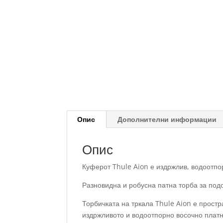
Опис
Дополнителни информации
Опис
Куферот Thule Aion е издржлив, водоотпо
Разновидна и робусна патна торба за под
Торбичката на тркала Thule Aion е простр
издржливото и водоотпорно восочно платн