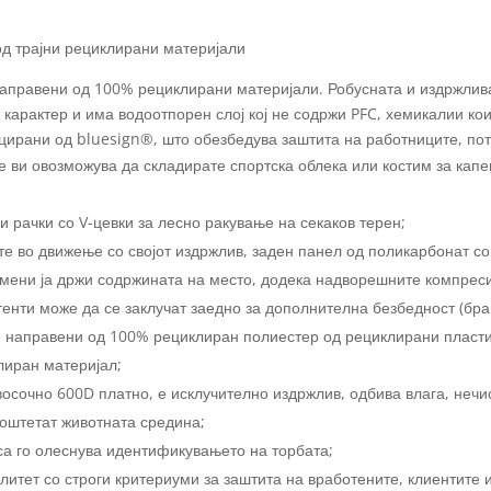
д трајни рециклирани материјали
аправени од 100% рециклирани материјали. Робусната и издржлив
 карактер и има водоотпорен слој кој не содржи PFC, хемикалии ко
цирани од bluesign®, што обезбедува заштита на работниците, по
 ви овозможува да складирате спортска облека или костим за капе
и рачки со V-цевки за лесно ракување на секаков терен;
те во движење со својот издржлив, заден панел од поликарбонат со
мени ја држи содржината на место, додека надворешните компреси
енти може да се заклучат заедно за дополнителна безбедност (бра
е направени од 100% рециклиран полиестер од рециклирани пласт
лиран материјал;
осочно 600D платно, е исклучително издржлив, одбива влага, нечис
а оштетат животната средина;
еса го олеснува идентификувањето на торбата;
литет со строги критериуми за заштита на вработените, клиентите 