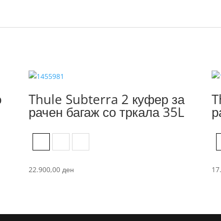
о
Thule Subterra 2 куфер за
T
рачен багаж со тркала 35L
р
Black
Dark Slate
Vetiver Gray
22.900,00
ден
17