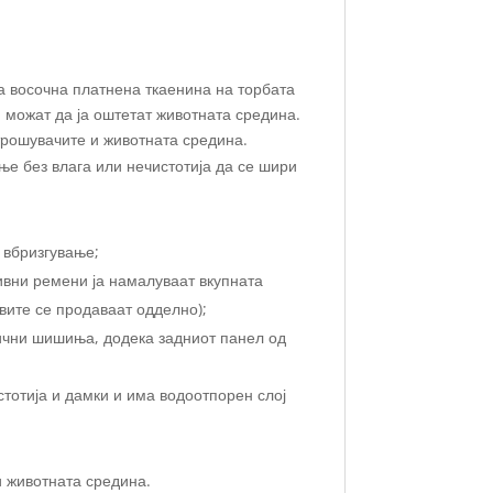
а восочна платнена ткаенина на торбата
и можат да ја оштетат животната средина.
трошувачите и животната средина.
ње без влага или нечистотија да се шири
 вбризгување;
вни ремени ја намалуваат вкупната
вите се продаваат одделно);
ични шишиња, додека задниот панел од
тотија и дамки и има водоотпорен слој
и животната средина.