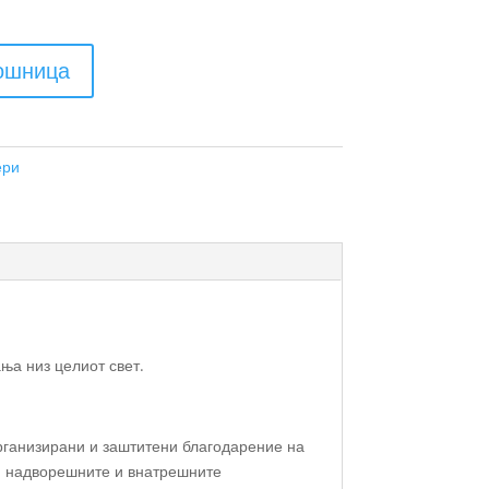
кошница
ери
ња низ целиот свет.
организирани и заштитени благодарение на
 и надворешните и внатрешните