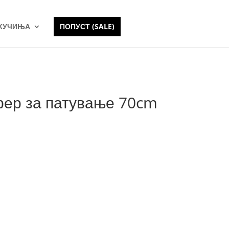
 КУЧИЊА
ПОПУСТ (SALE)
фер за патување 70cm