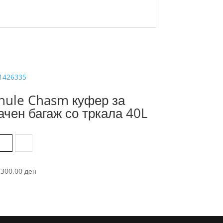
hule Chasm куфер за
ачен багаж со тркала 40L
Black
Pont
.300,00
ден