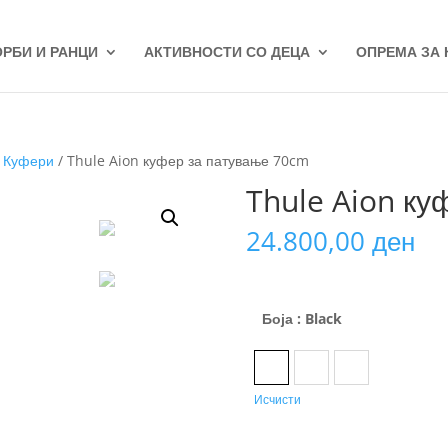
ОРБИ И РАНЦИ
АКТИВНОСТИ СО ДЕЦА
ОПРЕМА ЗА
/
Куфери
/ Thule Aion куфер за патување 70cm
Thule Aion ку
24.800,00
ден
Боја
: Black
Black
Dark Slate
Nutria Brown
Исчисти