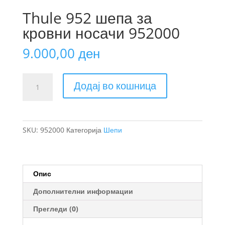
Thule 952 шепа за
кровни носачи 952000
9.000,00
ден
Thule
Додај во кошница
952
шепа
за
кровни
SKU:
952000
Категорија
Шепи
носачи
952000
количина
Опис
Дополнителни информации
Прегледи (0)