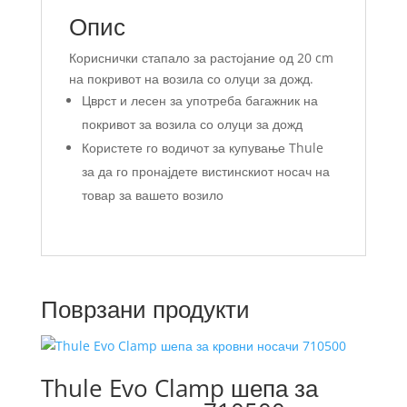
Опис
Кориснички стапало за растојание од 20 cm
на покривот на возила со олуци за дожд.
Цврст и лесен за употреба багажник на
покривот за возила со олуци за дожд
Користете го водичот за купување Thule
за да го пронајдете вистинскиот носач на
товар за вашето возило
Поврзани продукти
Thule Evo Clamp шепа за