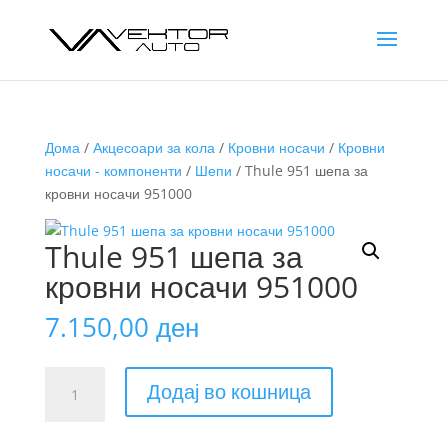
Дома
/
Акцесоари за кола
/
Кровни носачи
/
Кровни
носачи - компоненти
/
Шепи
/ Thule 951 шепа за
кровни носачи 951000
Thule 951 шепа за
кровни носачи 951000
7.150,00
ден
Thule
Додај во кошница
951
шепа
за