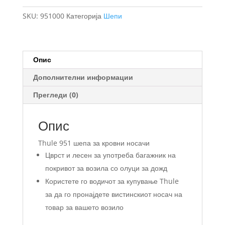
кровни
SKU:
951000
Категорија
Шепи
носачи
951000
количина
Опис
Дополнителни информации
Прегледи (0)
Опис
Thule 951 шепа за кровни носачи
Цврст и лесен за употреба багажник на
покривот за возила со олуци за дожд
Користете го водичот за купување Thule
за да го пронајдете вистинскиот носач на
товар за вашето возило