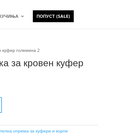
 КУЧИЊА
ПОПУСТ (SALE)
н куфер големина 2
ка за кровен куфер
телна опрема за куфери и корпи