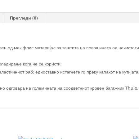
2
количина
Прегледи (0)
вен од мек флис материјал за заштита на површината од нечистоти
кладирање кога не се користи;
астичниот раб; едноставно истегнете го преку капакот на кутијата
но одговара на големината на соодветниот кровен багажник Thule.