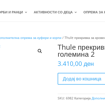
ОРБИ И РАНЦИ
АКТИВНОСТИ СО ДЕЦА
ОПРЕМА ЗА
ополнителна опрема за куфери и корпи
/ Thule прекривка за крове
Thule прекрив
големина 2
3.410,00
ден
Thule
Додај во кошница
прекривка
за
кровен
куфер
SKU:
6982
Категорија
Дополни
големина