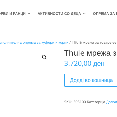
ОРБИ И РАНЦИ
АКТИВНОСТИ СО ДЕЦА
ОПРЕМА ЗА
ополнителна опрема за куфери и корпи
/ Thule мрежа за товарење
Thule мрежа 
3.720,00
ден
Thule
Додај во кошница
мрежа
за
товарење
количина
SKU:
595100
Категорија
Допол