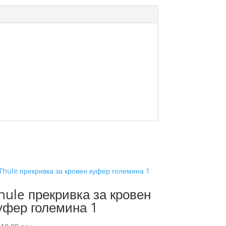
hule прекривка за кровен
уфер големина 1