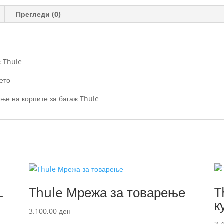
Прегледи (0)
ж Thule
ето
ање на корпите за багаж Thule
L
Thule Мрежа за товарење
T
к
3.100,00
ден