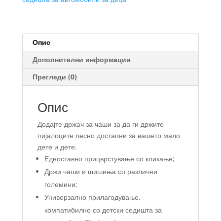
седиште
во
автомобил
количина
Опис
Дополнителни информации
Прегледи (0)
Опис
Додајте држач за чаши за да ги држите
пијалоците лесно достапни за вашето мало
дете и дете.
Едноставно прицврстување со кликање;
Држи чаши и шишиња со различни
големини;
Универзално прилагодување,
компатибилно со детски седишта за