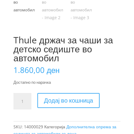
Thule држач за чаши за
детско седиште во
автомобил
1.860,00
ден
Достапно по нарачка
Thule
Додај во кошница
држач
за
чаши
за
SKU:
14000029
Категорија
Дополнителна опрема за
детско
седишта за автомобили за деца