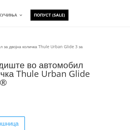
 КУЧИЊА
ПОПУСТ (SALE)
 за двојна количка Thule Urban Glide 3 за
едиште во автомобил
ичка Thule Urban Glide
i®
кошница