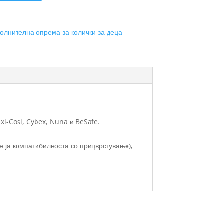
олнителна опрема за колички за деца
xi-Cosi, Cybex, Nuna и BeSafe.
е ја компатибилноста со прицврстување);