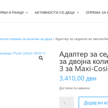
ОРБИ И РАНЦИ
АКТИВНОСТИ СО ДЕЦА
ОПРЕМА ЗА
елна опрема за колички за деца
/ Адаптер за седиште во автомобил
Адаптер за с
за двојна кол
3 за Maxi-Cos
3.410,00
ден
Достапно по нарачка
Адаптер
Додај во 
за