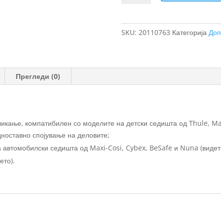
седиште
во
автомобил
SKU:
20110763
Категорија
Доп
за
двојна
количка
Thule
Прегледи (0)
Urban
Glide
3
за
ликање, компатибилен со моделите на детски седишта од Thule, Ma
Maxi-
ноставно спојување на деловите;
Cosi®
автомобилски седишта од Maxi-Cosi, Cybex, BeSafe и Nuna (видет
количина
ето).