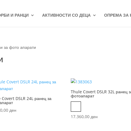
ОРБИ И РАНЦИ
АКТИВНОСТИ СО ДЕЦА
ОПРЕМА ЗА
и за фото апарати
и
Thule Covert DSLR 32L ранец з
фотоапарат
 Covert DSLR 24L ранец за
апарат
Black
00,00
ден
17.360,00
ден