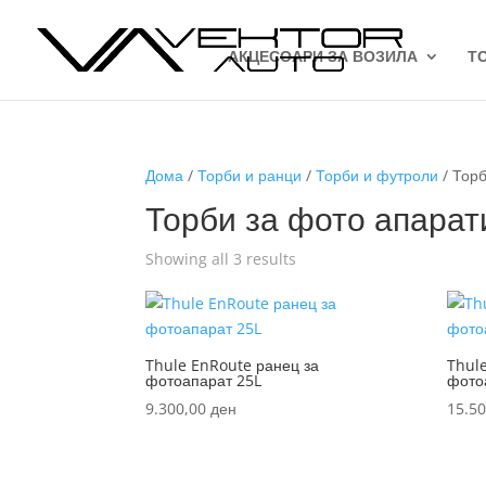
АКЦЕСОАРИ ЗА ВОЗИЛА
Т
Дома
/
Торби и ранци
/
Торби и футроли
/ Торб
Торби за фото апарат
Sorted
Showing all 3 results
by
latest
Thule EnRoute ранец за
Thule
фотоапарат 25L
фото
9.300,00
ден
15.5