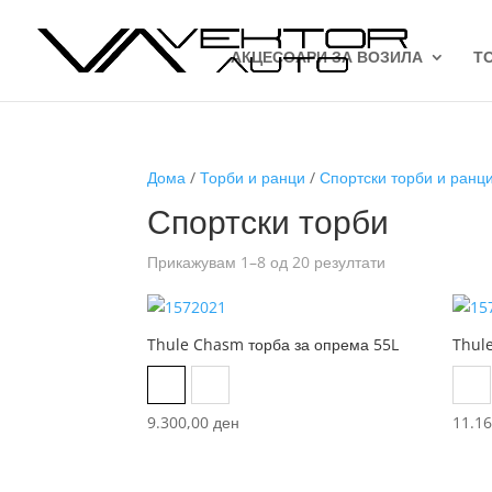
АКЦЕСОАРИ ЗА ВОЗИЛА
Т
Дома
/
Торби и ранци
/
Спортски торби и ранц
Спортски торби
Sorted
Прикажувам 1–8 од 20 резултати
by
latest
Thule Chasm торба за опрема 55L
Thul
Black
Dark Khaki
Bl
9.300,00
ден
11.1