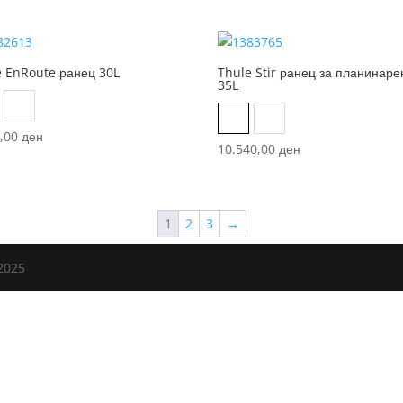
e EnRoute ранец 30L
Thule Stir ранец за планинар
35L
ack
Mallard Green
Obsidian gray
Wood Thrush orange
0,00
ден
10.540,00
ден
1
2
3
→
2025