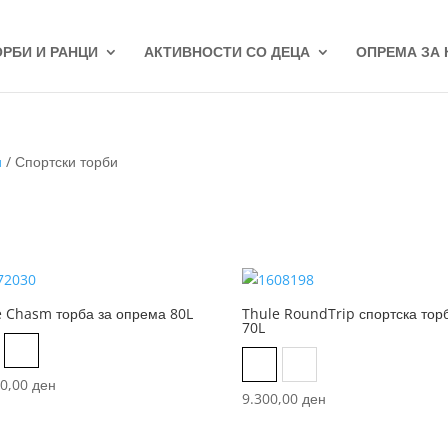
ОРБИ И РАНЦИ
АКТИВНОСТИ СО ДЕЦА
ОПРЕМА ЗА
и
/ Спортски торби
e Chasm торба за опрема 80L
Thule RoundTrip спортска тор
70L
ack
Dark Khaki
Black
Dark Persimmon
60,00
ден
9.300,00
ден