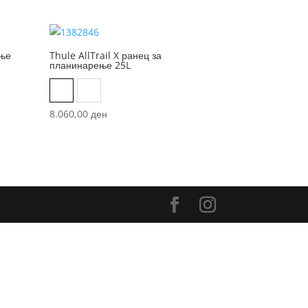
ење
Thule AllTrail X ранец за
планинарење 25L
Black
Nutria
8.060,00
ден