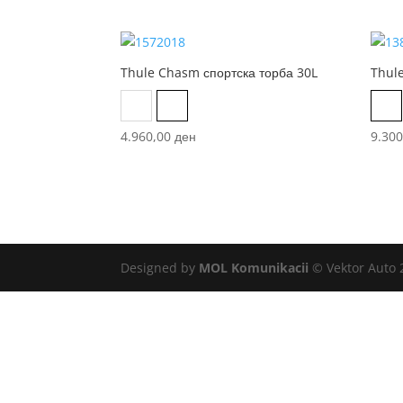
Thule Chasm спортска торба 30L
Thul
Black
Dark Persimmon
Bl
4.960,00
ден
9.30
Designed by
MOL Komunikacii
© Vektor Auto 