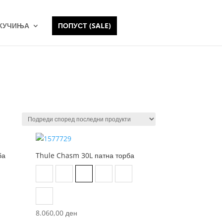
 КУЧИЊА
ПОПУСТ (SALE)
ба
Thule Chasm 30L патна торба
Black
Dark Persimmon
Darkest Blue
Golden brown
Olive green
Pond Grey
8.060,00
ден