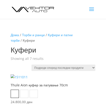
Дома
/
Торби и ранци
/
Куфери и патни
торби
/ Куфери
Куфери
Sorted
Showing all 7 results
by
latest
Thule Aion куфер за патување 70cm
Black
Dark Slate
Nutria Brown
24.800,00
ден