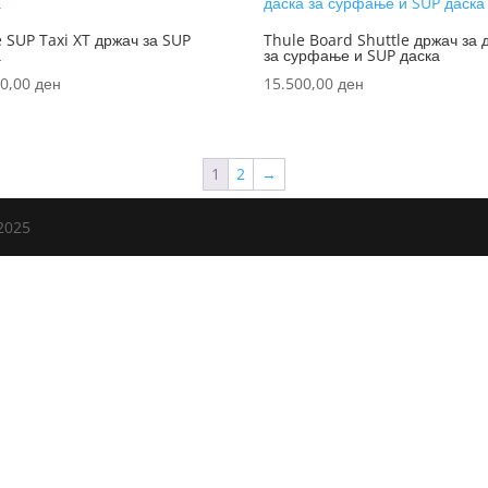
 SUP Taxi XT држач за SUP
Thule Board Shuttle држач за 
а
за сурфање и SUP даска
00,00
ден
15.500,00
ден
1
2
→
2025