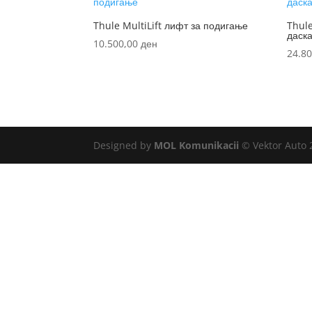
Thule MultiLift лифт за подигање
Thule
даск
10.500,00
ден
24.8
Designed by
MOL Komunikacii
© Vektor Auto 