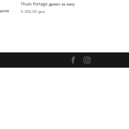
Thule Portage држач за кану
даска
9.300,00
ден