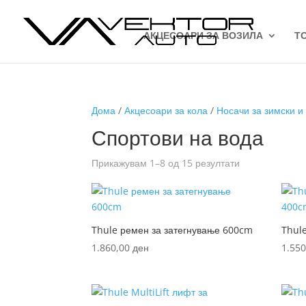
АКЦЕСОАРИ ЗА ВОЗИЛА
Т
Дома
/
Акцесоари за кола
/
Носачи за зимски и
Спортови на вода
Sorted
Прикажувам 1–8 од 15 резултати
by
latest
Thule ремен за затегнување 600cm
Thul
1.860,00
ден
1.55