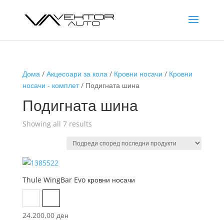
Дома
/
Акцесоари за кола
/
Кровни носачи
/
Кровни
носачи - комплет
/ Подигната шина
Подигната шина
Sorted
Showing all 7 results
by
latest
Thule WingBar Evo кровни носачи
Aluminum
Black
24.200,00
ден