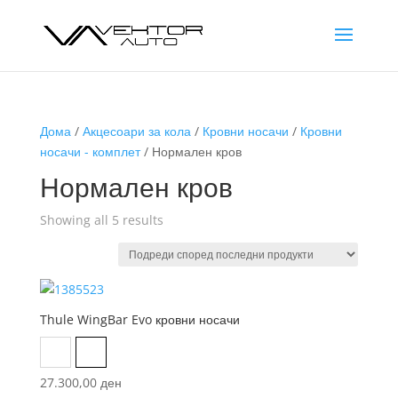
Дома
/
Акцесоари за кола
/
Кровни носачи
/
Кровни
носачи - комплет
/ Нормален кров
Нормален кров
Sorted
Showing all 5 results
by
latest
Thule WingBar Evo кровни носачи
Aluminum
Black
27.300,00
ден