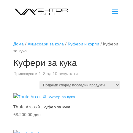
Дома
/
Акцесоари за кола
/
Kуфери и корпи
/ Куфери
за кука
Куфери за кука
Sorted
Прикажувам 1–8 од 10 резултати
by
latest
Thule Arcos XL куфер за кука
68.200,00
ден