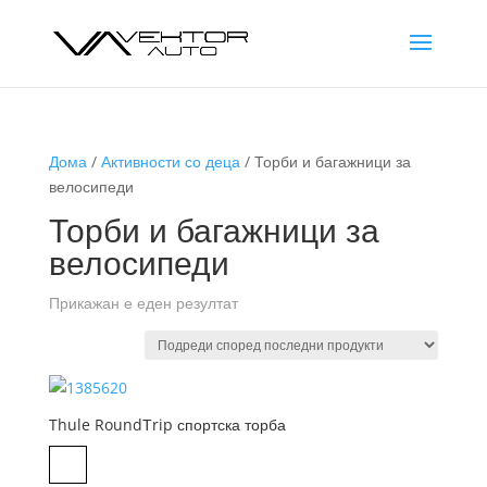
Дома
/
Активности со деца
/ Торби и багажници за
велосипеди
Торби и багажници за
велосипеди
Прикажан е еден резултат
Thule RoundТrip спортска торба
Dark Slate