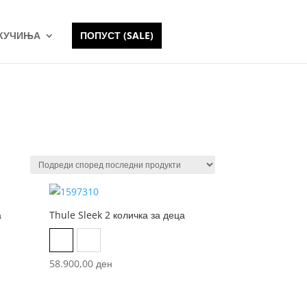
 КУЧИЊА
ПОПУСТ (SALE)
а
Thule Sleek 2 количка за деца
Jet black
Tinted taupe on black
 black
58.900,00
ден