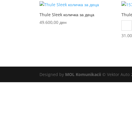
Thule Sleek количка за деца
Thule
49.600,00
ден
Fo
31.0
Designed by
MOL Komunikacii
© Vektor Auto 