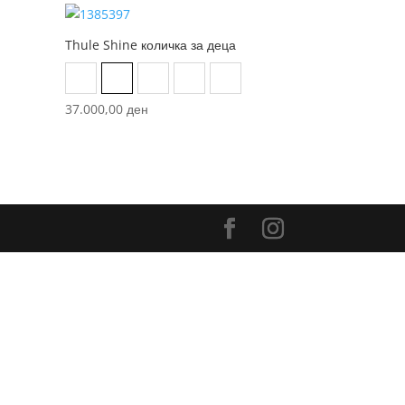
Thule Shine количка за деца
black
Alaska Blue on Black
Aluminium/Grey mottled
Aluminum/Duck Green
Ebony
Misty Rose on Black
37.000,00
ден