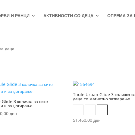
ОРБИ И РАНЦИ
АКТИВНОСТИ СО ДЕЦА
ОПРЕМА ЗА
за деца
Thule Urban Glide 3 количка з
деца со магнетно затварање
 Glide 3 количка за сите
ни и за џогирање
Fog green on black
Jet black
Medium blue on
00,00
ден
51.460,00
ден