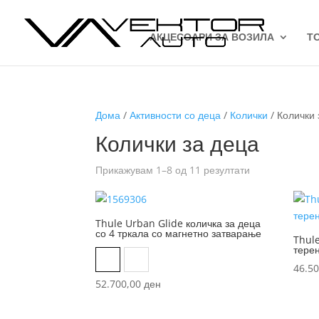
АКЦЕСОАРИ ЗА ВОЗИЛА
Т
Дома
/
Активности со деца
/
Колички
/ Колички 
Колички за деца
Sorted
Прикажувам 1–8 од 11 резултати
by
latest
Thule Urban Glide количка за деца
со 4 тркала со магнетно затварање
Thule
тере
Medium blue on black
Tinted taupe on black
46.5
52.700,00
ден