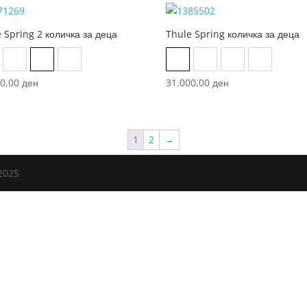
 Spring 2 количка за деца
Thule Spring количка за деца
g green on black
Jet black
Medium blue on black
Soft beige on black
Aluminum/majolica blue
Black/Gray Melange
Black/Midnight 
Soft Beige
00,00
ден
31.000,00
ден
1
2
→
2025