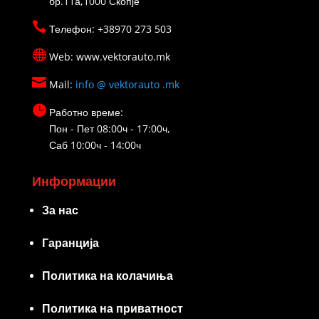
бр.11а,1000 Скопје

Телефон: +38970 273 503

Web: www.vektorauto.mk

Mail:
info @ vektorauto .mk

Работно време:
Пон - Пет 08:00ч - 17:00ч,
Саб 10:00ч - 14:00ч
Информации
За нас
Гаранција
Политика на колачиња
Политика на приватност