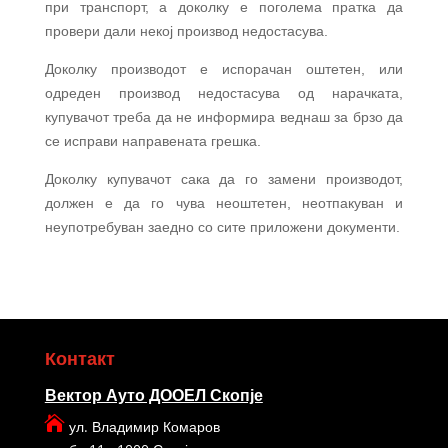
при транспорт, а доколку е поголема пратка да
провери дали некој производ недостасува.
Доколку производот е испорачан оштетен, или
одреден производ недостасува од нарачката,
купувачот треба да не информира веднаш за брзо да
се исправи направената грешка.
Доколку купувачот сака да го замени производот,
должен е да го чува неоштетен, неотпакуван и
неупотребуван заедно со сите приложени документи.
Контакт
Вектор Ауто ДООЕЛ Скопје

ул. Владимир Комаров