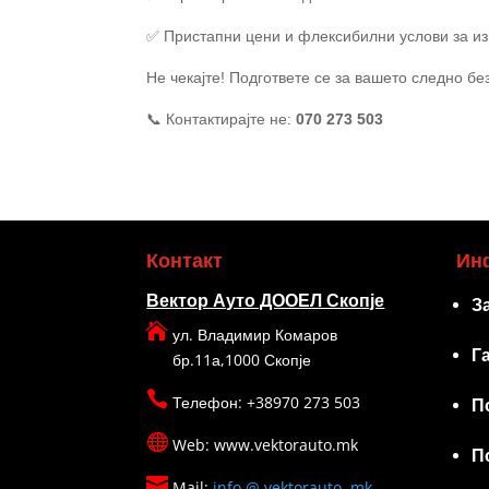
✅
Пристапни цени и флексибилни услови за и
Не чекајте! Подгответе се за вашето следно б
📞
Контактирајте не:
070 273 503
Контакт
Ин
Вектор Ауто ДООЕЛ Скопје
З

ул. Владимир Комаров
Г
бр.11а,1000 Скопје

Телефон: +38970 273 503
П

Web: www.vektorauto.mk
П

Mail:
info @ vektorauto .mk