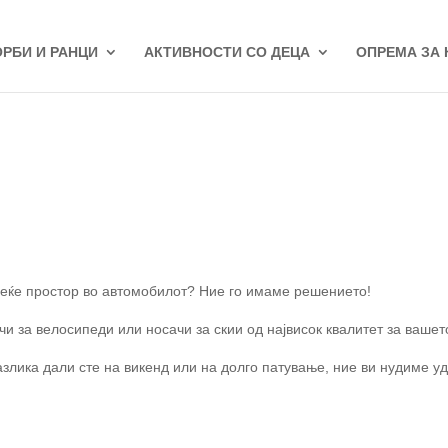
ОРБИ И РАНЦИ
АКТИВНОСТИ СО ДЕЦА
ОПРЕМА ЗА
овеќе простор во автомобилот? Ние го имаме решението!
чи за велосипеди или носачи за скии од највисок квалитет за ваше
азлика дали сте на викенд или на долго патување, ние ви нудиме уд