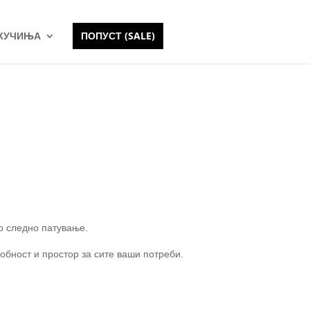
 КУЧИЊА
ПОПУСТ (SALE)
то следно патување.
обност и простор за сите ваши потреби.