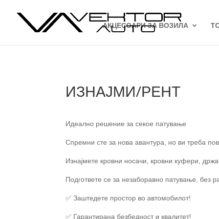
АКЦЕСОАРИ ЗА ВОЗИЛА
Т
ИЗНАЈМИ/РЕНТ
Идеално решение за секое патување
Спремни сте за нова авантура, но ви треба п
Изнајмете кровни носачи, кровни куфери, држа
Подгответе се за незаборавно патување, без р
✅
Заштедете простор во автомобилот!
✅
Гарантирана безбедност и квалитет!