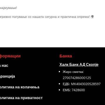
знајмување!
езгрижно патување со нашата сигурна и практична опрема!
🌍
формации
Банка
Халк Банк АД Скопје
а нас
Жиро сметка:
аранција
270074286000125
ЕДБ: MK4043020528597
олитика на колачиња
ЕМБ: 7428600
олитика на приватност