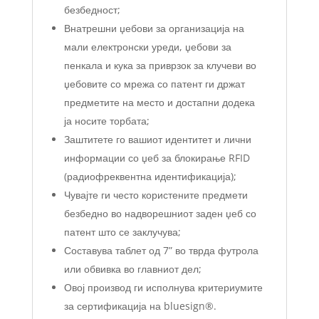
безбедност;
Внатрешни џебови за организација на
мали електронски уреди, џебови за
пенкала и кука за приврзок за клучеви во
џебовите со мрежа со патент ги држат
предметите на место и достапни додека
ја носите торбата;
Заштитете го вашиот идентитет и лични
информации со џеб за блокирање RFID
(радиофреквентна идентификација);
Чувајте ги често користените предмети
безбедно во надворешниот заден џеб со
патент што се заклучува;
Составува таблет од 7” во тврда футрола
или обвивка во главниот дел;
Овој производ ги исполнува критериумите
за сертификација на bluesign®.