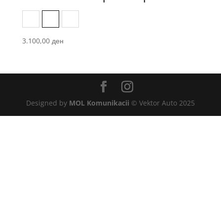
Black
Dark Slate
Nutria
3.100,00
ден
Designed by
MOL Komunikacii
© Vektor Auto 2025