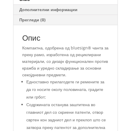
Дополнителни информации
Прегледи (0)
Опис
Компактна, одобрена од bluesign® чанта за
преку рамо, изработена од рециклирани
материјали, со дизајн функционален против
кражба и уредно складирање за основни
секојдневни предмети.
Едноставно прилагодете ги ремените за
да го носите околу половината, градите
или грбот;
Содржината останува заштитена во
главниот дел со скриени патенти, отвор
свртен кон задниот дел и преклоп што се
затвора преку патентот за дополнителна