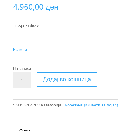
4.960,00
ден
Боја
: Black
Black
Исчисти
На залиха
Thule
Додај во кошница
Tact
чанта
за
рамо
SKU:
3204709
Категорија
Бубрежњаци (чанти за појас)
5L
количина
Опис