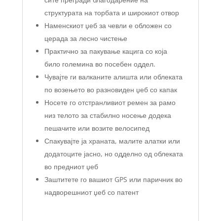
структурата на торбата и широкиот отвор
Наменскиот џеб за чевли е обложен со
церада за лесно чистење
Практично за пакување кацига со која
било големина во посебен оддел.
Чувајте ги валканите алишта или облеката
по возењето во разновиден џеб со капак
Носете го отстранливиот ремен за рамо
низ телото за стабилно носење додека
пешачите или возите велосипед
Спакувајте ја храната, малите алатки или
додатоците јасно, но одделно од облеката
во предниот џеб
Заштитете го вашиот GPS или паричник во
надворешниот џеб со патент