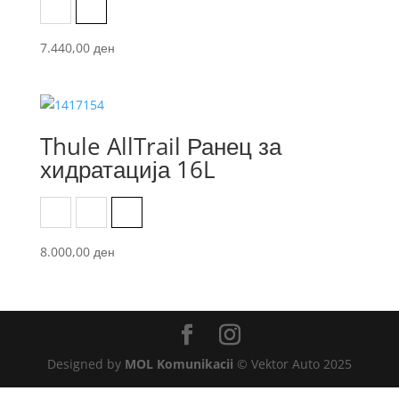
Black
Olivine green
7.440,00
ден
Thule AllTrail Ранец за
хидратација 16L
Black
Faded Khaki
Pont
8.000,00
ден
Designed by
MOL Komunikacii
© Vektor Auto 2025