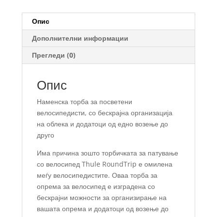
Опис
Дополнителни информации
Прегледи (0)
Опис
Наменска торба за посветени
велосипедисти, со бескрајна организација
на облека и додатоци од едно возење до
друго
Има причина зошто торбичката за патување
со велосипед Thule RoundTrip е омилена
меѓу велосипедистите. Оваа торба за
опрема за велосипед е изградена со
бескрајни можности за организирање на
вашата опрема и додатоци од возење до