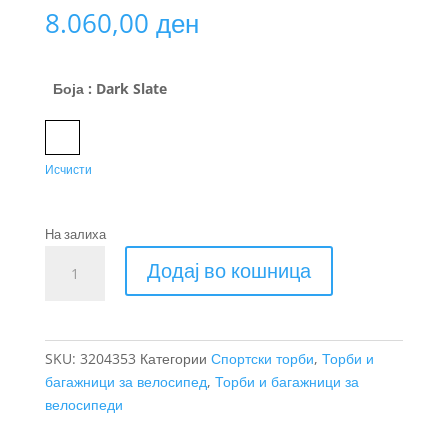
8.060,00
ден
Боја
: Dark Slate
Dark Slate
Исчисти
На залиха
Thule
Додај во кошница
RoundТrip
спортска
торба
количина
SKU:
3204353
Категории
Спортски торби
,
Торби и
багажници за велосипед
,
Торби и багажници за
велосипеди