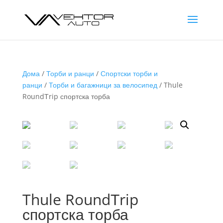
Дома
/
Торби и ранци
/
Спортски торби и
ранци
/
Торби и багажници за велосипед
/ Thule
RoundТrip спортска торба
Thule RoundТrip
спортска торба