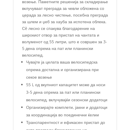
возење. Паметните решенија за складирање
вклучуваат преграда за чевли обложена со
церада за лесно чистење, посебна преграда
за шлем и џеб за хауба за испотена облека.
Сè лесно се спакува благодарение на
широкиот отвор за пристап на чантата и
волуменот од 55 литри, што е совршен за 3-
5 дена опрема на пат или планински
велосипед.
Чувајте ја целата ваша велосипедска
опрема достапна и организирана при
секое возење
55 L од вкупниот капацитет може да носи
3-5 дена опрема за пат или планински
велосипед, вклучувајќи сезонски додатоци
Организирајте комплети, јакни и додатоци
за координација во поединечни ќелии
Транспарентност и ефикасен пристап до
сите прегради благодарение на