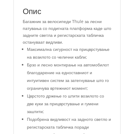
Опис
Багажник за велосипеди Thule за лесни
патувања со подигната платформа каде што
задните светла и регистарската табличка
остануваат видливи.
Максимална сигурност на прицврстување
на возилото со челични кабли;
Брзо и лесно монтирање на автомобилот
благодарение на едноставниот и
интуитивен систем за затегнување што го
ограничува вртежниот момент;
Цврстото држење го штити возилото со
две куки за прицврстување и гумени
заштити;
Подобрена видливост на задното светло и
регистарската табличка поради