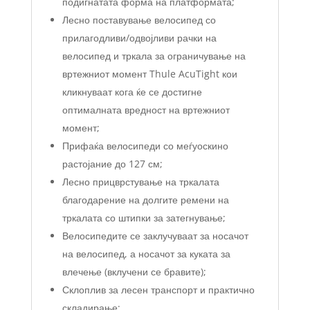
подигнатата форма на платформата;
Лесно поставување велосипед со
прилагодливи/одвојливи рачки на
велосипед и тркала за ограничување на
вртежниот момент Thule AcuTight кои
кликнуваат кога ќе се достигне
оптималната вредност на вртежниот
момент;
Прифаќа велосипеди со меѓуоскино
растојание до 127 см;
Лесно прицврстување на тркалата
благодарение на долгите ремени на
тркалата со штипки за затегнување;
Велосипедите се заклучуваат за носачот
на велосипед, а носачот за куката за
влечење (вклучени се бравите);
Склоплив за лесен транспорт и практично
складирање;