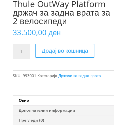
Thule OutWay Platform
држач за задна врата за
2 велосипеди
33.500,00
ден
Thule
Додај во кошница
OutWay
Platform
држач
за
SKU:
993001
Категорија
Држачи за задна врата
задна
врата
за
2
Опис
велосипеди
Дополнителни информации
количина
Прегледи (0)