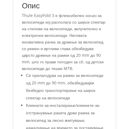
Опис
Thule EasyFold 3 е флексибилен носач за
велосипеди кој располага со широк спектар
на стилови на велосипеди, вклучително и
електрични велосипеди. Неговата
иновативна рачка за држење за велосипед
со ремен и вртлива глава обезбедува
цврсто држење на рамки од 20 mm до 90
mm, што го прави погоден за сè, од детски
велосипеди до тешки MTB.
Се прилагодува на рамки за велосипеди
од 20 mm до 90 mm, обезбедувајќи
безбедно транспортирање на широк
спектар на велосипеди
Кликнете-за-инсталирање/кликнете-за-
отстранување раката држи рамка за
велосипед за лесно вчитување,
намалување на времето за поставување