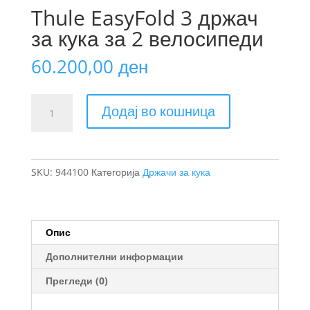
Thule EasyFold 3 држач
за кука за 2 велосипеди
60.200,00
ден
Thule
Додај во кошница
EasyFold
3
држач
за
SKU:
944100
Категорија
Држачи за кука
кука
за
2
велосипеди
Опис
количина
Дополнителни информации
Прегледи (0)