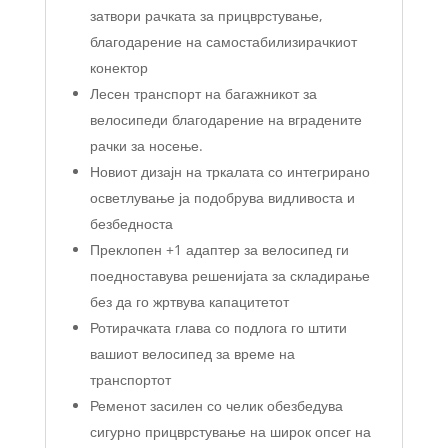
затвори рачката за прицврстување,
благодарение на самостабилизирачкиот
конектор
Лесен транспорт на багажникот за
велосипеди благодарение на вградените
рачки за носење.
Новиот дизајн на тркалата со интегрирано
осветлување ја подобрува видливоста и
безбедноста
Преклопен +1 адаптер за велосипед ги
поедноставува решенијата за складирање
без да го жртвува капацитетот
Ротирачката глава со подлога го штити
вашиот велосипед за време на
транспортот
Ременот засилен со челик обезбедува
сигурно прицврстување на широк опсег на