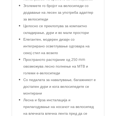
Зголемете го бројот на велосипеди со
додавање на лесен за употреба адаптер
за велосипеди
Целосно се преклопува за компактно
складирање, дури и во мали простори
Елегантен, модерен дизајн со
интегрирано осветлување одговара на
секој стил на возило
Пространото растојание од 250 mm
овозможува лесно полнење на MTB и
големи е-велосипеди
Со педалата за навалување, багажникот е
достапен дури и кога велосипедите се
монтирани
Лесна и брза инсталација и
прилагодување на носачот на велосипед
на влечната влечна лента пред да се