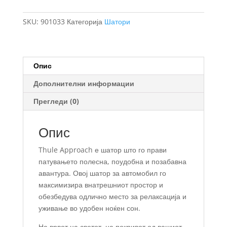
кровен
шатор
SKU:
901033
Категорија
Шатори
за
3-
4
лица
Опис
NEW
Дополнителни информации
количина
Прегледи (0)
Опис
Thule Approach е шатор што го прави
патувањето полесна, поудобна и позабавна
авантура. Овој шатор за автомобил го
максимизира внатрешниот простор и
обезбедува одлично место за релаксација и
уживање во удобен ноќен сон.
На врвот на светот, на покривот од вашиот