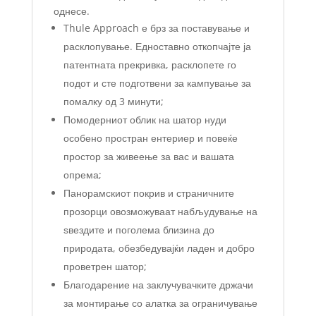
однесе.
Thule Approach е брз за поставување и
расклопување. Едноставно откопчајте ја
патентната прекривка, расклопете го
подот и сте подготвени за кампување за
помалку од 3 минути;
Помодерниот облик на шатор нуди
особено простран ентериер и повеќе
простор за живеење за вас и вашата
опрема;
Панорамскиот покрив и страничните
прозорци овозможуваат набљудување на
ѕвездите и поголема близина до
природата, обезбедувајќи ладен и добро
проветрен шатор;
Благодарение на заклучувачките држачи
за монтирање со алатка за ограничување