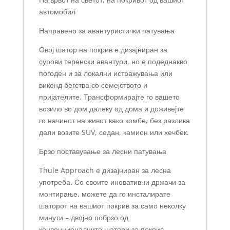
автомобил
Направено за авантуристички патувања
Овој шатор на покрив е дизајниран за
сурови теренски авантури, но е подеднакво
погоден и за локални истражувања или
викенд бегства со семејството и
пријателите. Трансформирајте го вашето
возило во дом далеку од дома и доживејте
го начинот на живот како комбе, без разлика
дали возите SUV, седан, камион или хечбек.
Брзо поставување за лесни патувања
Thule Approach е дизајниран за лесна
употреба. Со своите иновативни држачи за
монтирање, можете да го инсталирате
шаторот на вашиот покрив за само неколку
минути – двојно побрзо од
конвенционалните шатори за покрив.