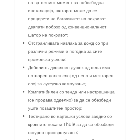
на вртежниот момент за побезбедна
инсталација, шаторот може да се
прицврсти на багажникот на покривот
двапати побрзо од конвенционалниот
шатор на покривот;
Отстранливата навлака за дожд со три
различни режими е погодна за сите
временски услови;
Дебелиот, двослоен душек од пена има
потпорен долен слој од пена и мек горен
слој за луксузно кампување;
Компатибилен со тенда или настрешница
(се продава одделно) за да се обезбеди
уште позаштитен простор;
Тестирано во најтешки услови заедно со
кровните носачи Thule за да се обезбеди
сигурно прицврстување;