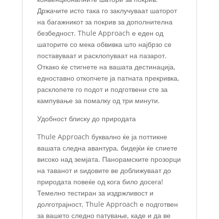
Држачите исто така го заклучуваат шаторот
на багажникот за покрив за дополнителна
безбедност. Thule Approach е еден од
шаторите со мека обвивка што најбрзо се
поставуваат и расклопуваат на пазарот.
Откако ќе стигнете на вашата дестинација,
едноставно откопчете ја патната прекривка,
расклопете го подот и подготвени сте за
кампување за помалку од три минути.
Удобност блиску до природата
Thule Approach буквално ќе ја поттикне
вашата следна авантура, бидејќи ќе спиете
високо над земјата. Панорамските прозорци
на таванот и ѕидовите ве доближуваат до
природата повеќе од кога било досега!
Темелно тестиран за издржливост и
долготрајност, Thule Approach е подготвен
за вашето следно патување, каде и да ве