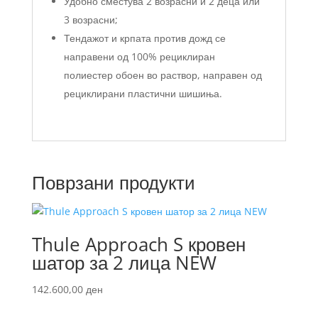
Удобно сместува 2 возрасни и 2 деца или
3 возрасни;
Тендажот и крпата против дожд се
направени од 100% рециклиран
полиестер обоен во раствор, направен од
рециклирани пластични шишиња.
Поврзани продукти
Thule Approach S кровен
шатор за 2 лица NEW
142.600,00
ден