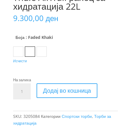
хидратација 22L
9.300,00
ден
Боја
: Faded Khaki
Black
Faded Khaki
Pont
Исчисти
На залиха
Thule
Додај во кошница
AllTrail
ранец
за
хидратација
SKU:
3205084
Категории
Спортски торби
,
Торби за
22L
хидратација
количина