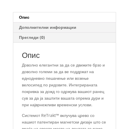
Опис
Дополнителни информации
Прегледи (0)
Опис
Доволно елегантни за да се движите брзо и
доволно големи за да ве поддржат на
еднодневно пешачење или возење
велосипед по ридовите. Интегрираната
покривка за дожд го одржува вашиот ранец
сув за да ја заштити вашата опрема дури и
при најврнежливи временски услови.
Системот ReTrakt™ вклучува црево со
нашиот патентиран магнетски дизајн што се
враќа на своето место на лентата за рамо