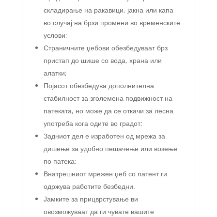
складирање на ракавици, јакна или капа
во случај на брзи промени во временските
услови;
Страничните џебови обезбедуваат брз
пристап до шише со вода, храна или
алатки;
Појасот обезбедува дополнителна
стабилност за зголемена подвижност на
патеката, но може да се откачи за лесна
употреба кога одите во градот;
Задниот дел е изработен од мрежа за
дишење за удобно пешачење или возење
по патека;
Внатрешниот мрежен џеб со патент ги
одржува работите безбедни.
Јамките за прицврстување ви
овозможуваат да ги чувате вашите