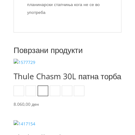
планинарски стапчиња кога не се во
употреба
Поврзани продукти
Thule Chasm 30L патна торба
Black
Dark Persimmon
Darkest Blue
Golden brown
Olive green
Pond Grey
8.060,00
ден