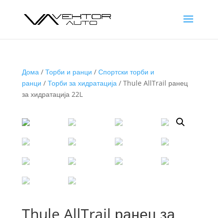
Дома
/
Торби и ранци
/
Спортски торби и
ранци
/
Торби за хидратација
/ Thule AllTrail ранец
за хидратација 22L
Thule AllTrail ранец за