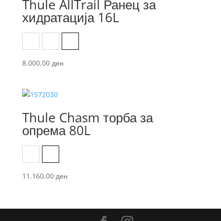
Thule AllTrail Ранец за
хидратација 16L
Black
Faded Khaki
Pont
8.000,00
ден
Thule Chasm торба за
опрема 80L
Black
Dark Khaki
11.160,00
ден