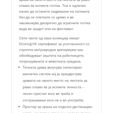
откако ќе испиете голтка. Тоа е одличен
начин да останете хидрирани на патеката
без да се плеткате со црево и ви
овозможува дискретно да зграпчите голтка
вода во градот или на фестивал.
Сите чанти од оваа колекција имаат
bluesign® сертификат за усогласеност со
строгите меѓународни критериуми кои
обезбедуваат заштита на работниците,
потрошувачите и животната средина.
Течната цевка вклучува патентиран
магнетен систем кој ја прицврстува
цевката на своето место на лентата за
рамо откако ќе ја испиете течноста –
лесен пристап кога ви треба и
отстранување кога не е во употреба;
Простор за храна на подолги дестинации,