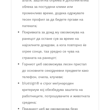
алати, заштитна опрема и дополнителна
облека за постудени клими или
променливо време, додека одржувате
тесен профил за да бидете пргави на
патеката;
Покривката за дожд му овозможува на
ранецот да остане сув за време на
најсилните дождови, а кога повторно ќе
огрее сонце, таа уредно се чува на
страната на ранецот;
Горниот џеб овозможува лесен пристап
до основните секојдневни предмети како
телефон, очила, клучеви;
bluesign® е строг меѓународен
критериум кој обезбедува заштита на
работниците, потрошувачите и животната
средина;
Предниот џеб ви овозможува брзо