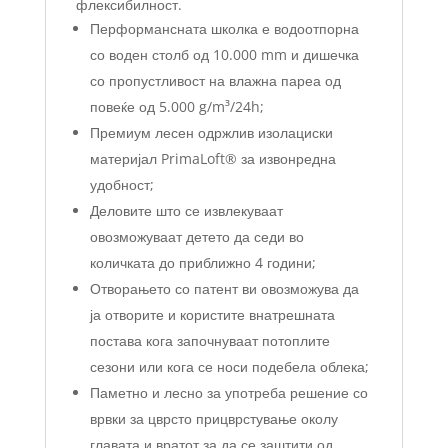
флексибилност.
Перформансната школка е водоотпорна
со воден столб од 10.000 mm и дишечка
со пропустливост на влажна пареа од
повеќе од 5.000 g/m³/24h;
Премиум лесен одржлив изолациски
материјал PrimaLoft® за извонредна
удобност;
Деловите што се извлекуваат
овозможуваат детето да седи во
количката до приближно 4 години;
Отворањето со патент ви овозможува да
ја отворите и користите внатрешната
постава кога започнуваат потоплите
сезони или кога се носи подебела облека;
Паметно и лесно за употреба решение со
врвки за цврсто прицврстување околу
главата и вратот за да се заштити од