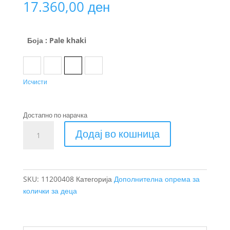
17.360,00
ден
Боја
: Pale khaki
Black
Dark Slate
Pale khaki
Tinted taupe
Исчисти
Достапно по нарачка
Високо-
Додај во кошница
перформансна
прекривка
за
нозе
SKU:
11200408
Категорија
Дополнителна опрема за
Thule
колички за деца
Elements
M/L
количина