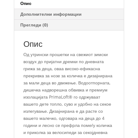
Опис
Дополнителни информации
Прегледи (0)
Опис
Од утрински прошетки на свежиот зимски
воздух до пријатни дремки по дневната
грижа за деца, оваа високо-ефикасна
прекривка за нозе за количка е дизајнирана
за мали деца во движење. Водоотпорната,
дишечка надворешна обвивка и премиум
изолацијата PrimaLoft® го одржуваат
вашето дете топло, суво и удобно на секое
излегување. Дизајнирана е да расте со
вашето малечко, одговара на деца до 4
години и лесно се префрла помеѓу количка
и приколка за велосипеди за секојдневна