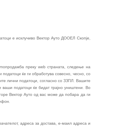
датоци е
исклучиво Вектор Ауто ДООЕЛ Скопје,
купопродажба преку
web
страната, следење на
и податоци ќе ги обработува совесно, чесно, со
те лични податоци, согласно со ЗЗПЛ. Вашите
е ваши податоци ќе бидат трајно уништени. Во
горе Вектор Ауто од вас може да побара да ги
лефон.
ачателот, адреса за достава, е-маил адреса и