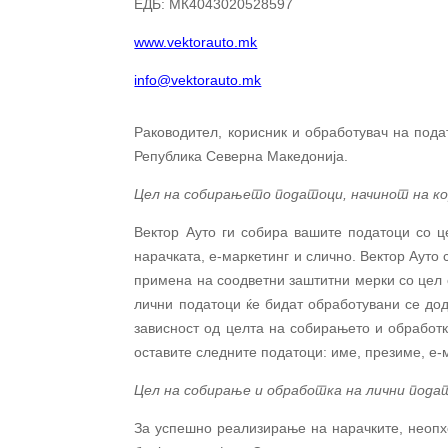
ЕДБ: МК4043020528597
www.vektorauto.mk
info@vektorauto.mk
Раководител, корисник и обработувач на пода
Република
Северна Македонија.
Цел на собирањето податоци, начинот на к
Вектор Ауто ги собира вашите податоци со ц
нарачката, е-маркетинг и слично. Вектор Ауто 
примена на соодвeтни заштитни мерки со цел
лични податоци ќе бидат обработувани се дод
зависност од целта на собирањето и обработк
оставите следните податоци: име, презиме, е-м
Цел на собирање и обработка на лични пода
За успешно реализирање на нарачките, неопхо