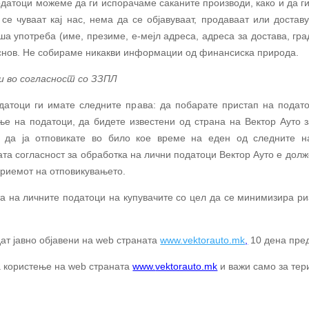
датоци можеме да ги испорачаме саканите производи, како и да ги
се чуваат кај нас, нема да се објавуваат, продаваат или доста
ша употреба (име, презиме, е-мејл адреса, адреса за достава, гра
 основ. Не собираме никакви информации од финансиска природа.
и во согласност со ЗЗПЛ
датоци ги имате следните права: да побарате пристап на податоц
е на податоци, да бидете известени од страна на Вектор Ауто з
 да ја отповикате во било кое време на еден од следните на
шата согласност за обработка на лични податоци Вектор Ауто е до
 приемот на отповикувањето.
а на личните податоци на купувачите со цел да се минимизира ри
ат јавно објавени на
web
страната
www.vektorauto.mk
,
10 дена пред
а користење на
web
страната
www.
vektorauto.mk
и важи само за тер