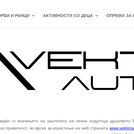
ОРБИ И РАНЦИ
АКТИВНОСТИ СО ДЕЦА
ОПРЕМА ЗА
авајќи го значењето на заштитата на лични податоци друштвото
 на приватност, во врска за користење на
web
страната
www.
vektora