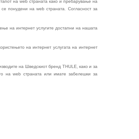
стапот на
web
страната како и пребарување на
ои се понудени на
web
страната.
Согласност за
тење на интернет услугите достапни на нашата
користењето на интернет услугата на интернет
оизводите на
Шведскиот бренд
THULE, како и за
то на web страната или имате забелешки за