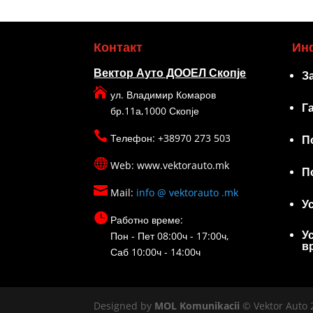
Контакт
Ин
Вектор Ауто ДООЕЛ Скопје
З

ул. Владимир Комаров
Г
бр.11а,1000 Скопје

Телефон: +38970 273 503
П

Web: www.vektorauto.mk
П

Mail:
info @ vektorauto .mk
У

Работно време:
У
Пон - Пет 08:00ч - 17:00ч,
в
Саб 10:00ч - 14:00ч
Designed by
MOL Komunikacii
© Vektor Auto 