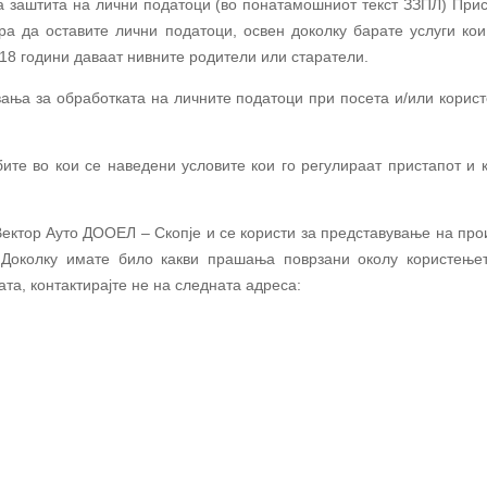
за заштита на лични податоци (во понатамошниот текст ЗЗПЛ) При
ара да оставите лични податоци, освен доколку барате услуги к
18 години даваат нивните родители или старатели.
ања за обработката на личните податоци при посета и/или корис
те во кои се наведени условите кои го регулираат пристапот и 
Вектор Ауто
ДООЕЛ
– Скопје
и се користи за представување на пр
. Доколку имате било какви прашања поврзани околу користење
ата, контактирајте не на следната адреса: