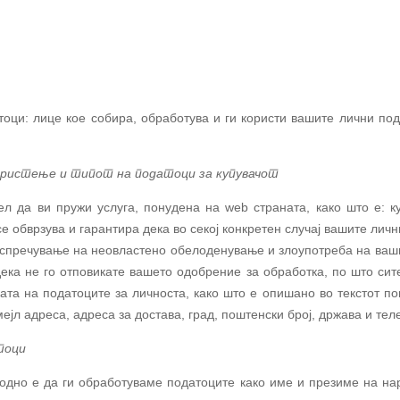
тоци: лице кое собира, обработува и ги користи вашите лични по
ористење и типот на податоци за купувачот
ел да ви пружи услуга, понудена на
web
страната, како што е: 
се обврзува и гарантира дека во секој конкретен случај вашите личн
 спречување на неовластено обелоденување и злоупотреба на ваши
ека не го отповикате вашето одобрение за обработка, по што сит
ата на податоците за личноста, како што е опишано во текстот по
ејл адреса, адреса за достава, град, поштенски број, држава и те
тоци
дно е да ги обработуваме податоците како име и презиме на нар