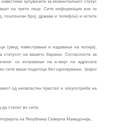
 известиме купувачите за моменталниот статус
вуваат на трети лица. Сите информации кои ги
д, поштенски број, држава и телефон) и истите
и (увид, известување и издавaње на копија),
а статусот на вашето барање. Согласноста за
чини: со испраќање на е-мејл на адресата
лжен сите ваши податоци без одложување
,
трајно
зикот од неовластен пристап и злоупотреба на
 да стапат во сила.
иторијата на Република
Северна Македонија..