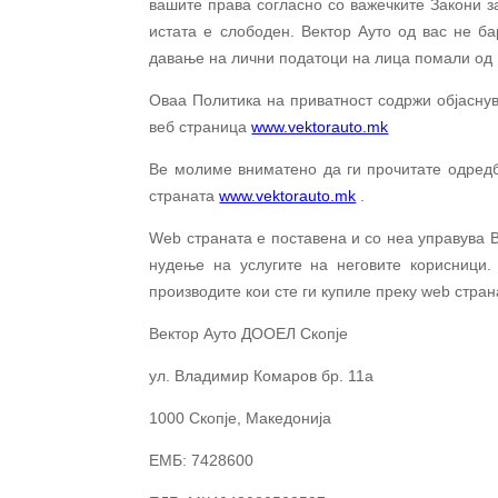
вашите права согласно со важечките Закони 
истата е слободен. Вектор Ауто од вас не б
давање на лични податоци на лица помали од 
Оваа Политика на приватност содржи објаснув
веб страница
www.vektorauto.mk
Ве молиме вниматено да ги прочитате одредби
страната
www.vektorauto.mk
.
Web страната е поставе
на
и со не
а
управува
нудење на услугите на неговите корисници
производите кои сте ги купиле преку web стран
Вектор Ауто ДООЕЛ Скопје
ул. Владимир Комаров бр. 11а
1000 Скопје, Македонија
ЕМБ: 7428600