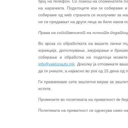
број на телефон. Со помош на споменатите по
на нарачката. Податоците кои ги собираме и 
собираме од
web
страната се исклучиво за на
не се предаваат на други лица за било каков
Права на сопственикот на личните податоц
Во врска со обработката на вашите лични по
корекција, дополнување, ажурирање и бришењ
собирање и обработка на податоци можете
info@vektorauto.mk
. Доколку ја отповикате ва
да ги уништи, а најкасно во рок од 15 дена од
Ги превземаме сите заштитни мерки за заштит
истите.
Промените во политиката на приватност ќе бид
Политиката на приватност се однесува само н